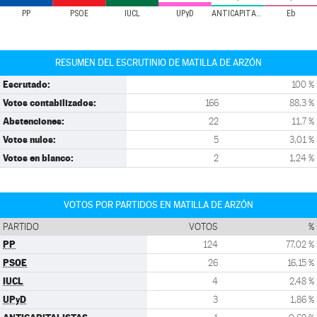
PP
PSOE
IUCL
UPyD
ANTICAPITALISTAS
Eb
RESUMEN DEL ESCRUTINIO DE MATILLA DE ARZÓN
Escrutado:
100 %
Votos contabilizados:
166
88,3 %
Abstenciones:
22
11,7 %
Votos nulos:
5
3,01 %
Votos en blanco:
2
1,24 %
VOTOS POR PARTIDOS EN MATILLA DE ARZÓN
PARTIDO
VOTOS
%
PP
124
77,02 %
PSOE
26
16,15 %
IUCL
4
2,48 %
UPyD
3
1,86 %