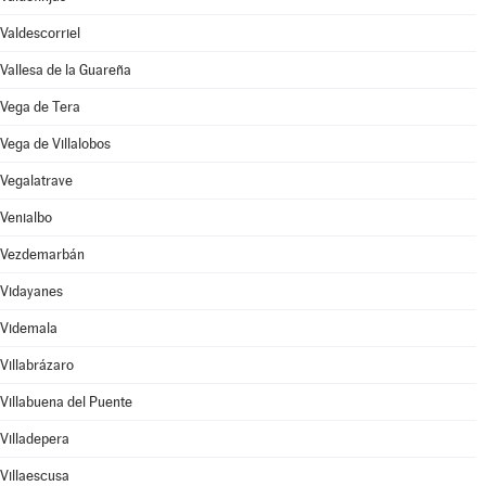
Valdescorriel
Vallesa de la Guareña
Vega de Tera
Vega de Villalobos
Vegalatrave
Venialbo
Vezdemarbán
Vidayanes
Videmala
Villabrázaro
Villabuena del Puente
Villadepera
Villaescusa