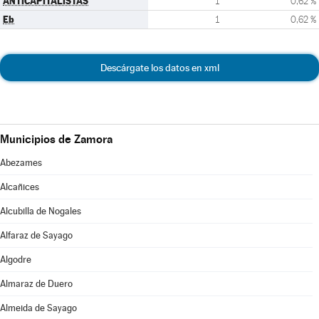
ANTICAPITALISTAS
1
0,62 %
Eb
1
0,62 %
Descárgate los datos en xml
Municipios de Zamora
Abezames
Alcañices
Alcubilla de Nogales
Alfaraz de Sayago
Algodre
Almaraz de Duero
Almeida de Sayago