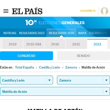
SUSCRÍBETE
10N | Eleccion
NOTICIAS
RESULTADOS 2023
RESULTADOS 2019
MAPA
ESCAÑOS POR 
2019
2019-28A
2016
2015
2011
CONGRESO
SENADO
Estás en:
Total España
»
Castilla y León
»
Zamora
»
Matilla de Arzón