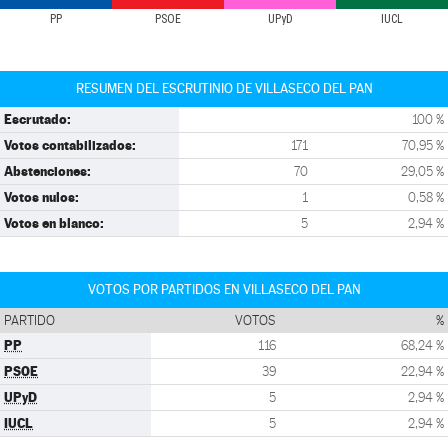
PP
PSOE
UPyD
IUCL
RESUMEN DEL ESCRUTINIO DE VILLASECO DEL PAN
Escrutado:
100 %
Votos contabilizados:
171
70,95 %
Abstenciones:
70
29,05 %
Votos nulos:
1
0,58 %
Votos en blanco:
5
2,94 %
VOTOS POR PARTIDOS EN VILLASECO DEL PAN
PARTIDO
VOTOS
%
PP
116
68,24 %
PSOE
39
22,94 %
UPyD
5
2,94 %
IUCL
5
2,94 %