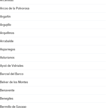
Arcenillas
Arcos de la Polvorosa
Argañín
Argujillo
Arquillinos
Arrabalde
Aspariegos
Asturianos
Ayoó de Vidriales
Barcial del Barco
Belver de los Montes
Benavente
Benegiles
Bermillo de Sayago