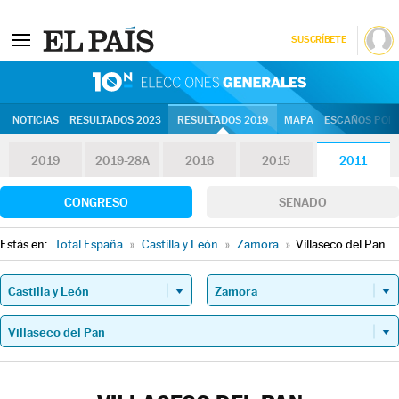
SUSCRÍBETE
10N | Eleccion
NOTICIAS
RESULTADOS 2023
RESULTADOS 2019
MAPA
ESCAÑOS POR 
2019
2019-28A
2016
2015
2011
CONGRESO
SENADO
Estás en:
Total España
»
Castilla y León
»
Zamora
»
Villaseco del Pan