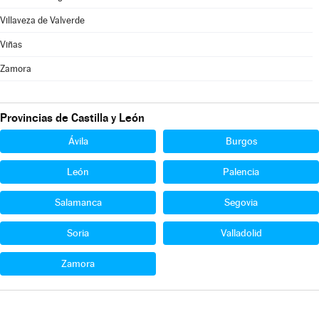
Villaveza de Valverde
Viñas
Zamora
Provincias de Castilla y León
Ávila
Burgos
León
Palencia
Salamanca
Segovia
Soria
Valladolid
Zamora