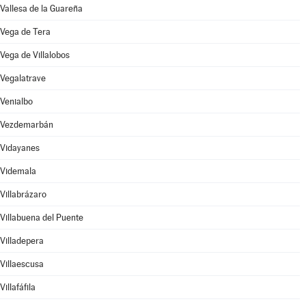
Vallesa de la Guareña
Vega de Tera
Vega de Villalobos
Vegalatrave
Venialbo
Vezdemarbán
Vidayanes
Videmala
Villabrázaro
Villabuena del Puente
Villadepera
Villaescusa
Villafáfila