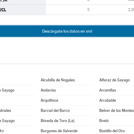
UCL
5
2,2
Descárgate los datos en xml
Alcubilla de Nogales
Alfaraz de Sayago
e Sayago
Andavías
Arcenillas
Arquillinos
Arrabalde
driales
Barcial del Barco
Belver de los Montes
de Sayago
Bóveda de Toro (La)
Bretó
Urz
Burganes de Valverde
Bustillo del Oro