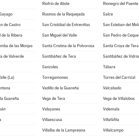
Riofrío de Aliste
Rionegro del Puente
 Sayago
Rosinos de la Requejada
Salce
n de Castro
San Cristóbal de Entreviñas
San Esteban del Mol
 de la Ribera
San Miguel del Valle
San Pedro de Ceque
omba de las Monjas
Santa Cristina de la Polvorosa
Santa Croya de Tera
a de Valverde
Santibáñez de Tera
Santibáñez de Vidria
Sanzoles
Tábara
alle (La)
Torregamones
Torres del Carrizal
intana
Vadillo de la Guareña
Valcabado
 la Guareña
Vega de Tera
Vega de Villalobos
bán
Vidayanes
Videmala
a
Villaescusa
Villafáfila
Villalba de la Lampreana
Villalcampo