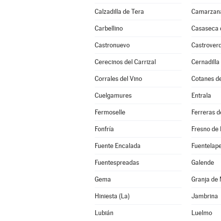
Calzadilla de Tera
Camarzana
Carbellino
Casaseca
Castronuevo
Castrover
Cerecinos del Carrizal
Cernadilla
Corrales del Vino
Cotanes d
Cuelgamures
Entrala
Fermoselle
Ferreras d
Fonfría
Fresno de 
Fuente Encalada
Fuentelap
Fuentespreadas
Galende
Gema
Granja de
Hiniesta (La)
Jambrina
Lubián
Luelmo