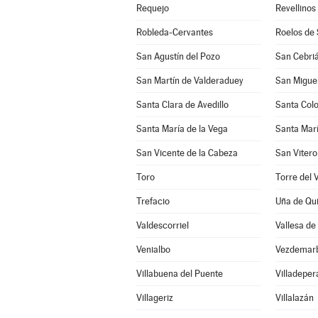
Requejo
Revellinos
Robleda-Cervantes
Roelos de
San Agustín del Pozo
San Cebriá
San Martín de Valderaduey
San Miguel
Santa Clara de Avedillo
Santa Col
Santa María de la Vega
Santa Marí
San Vicente de la Cabeza
San Vitero
Toro
Torre del V
Trefacio
Uña de Qu
Valdescorriel
Vallesa de
Venialbo
Vezdemar
Villabuena del Puente
Villadeper
Villageriz
Villalazán