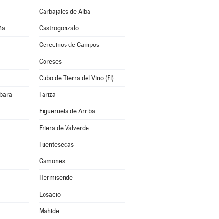
Carbajales de Alba
ña
Castrogonzalo
Cerecinos de Campos
Coreses
Cubo de Tierra del Vino (El)
bara
Fariza
Figueruela de Arriba
Friera de Valverde
Fuentesecas
Gamones
Hermisende
Losacio
Mahide