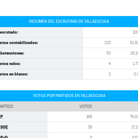
RESUMEN DEL ESCRUTINIO DE VILLAESCUSA
scrutado:
10
otos contabilizados:
225
81,8
bstenciones:
50
18,1
otos nulos:
4
1,7
otos en blanco:
2
0,
VOTOS POR PARTIDOS EN VILLAESCUSA
ARTIDO
VOTOS
PP
168
76,0
PSOE
38
17,1
UPyD
8
3,6