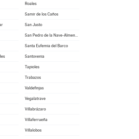
Roales
Samir de los Caños
ar
San Justo
San Pedro de la Nave-Almendra
Santa Eufemia del Barco
les
Santovenia
Tapioles
Trabazos
Valdefinjas
Vegalatrave
Villabrázaro
Villaferrueña
Villalobos