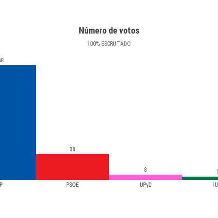
Número de votos
100
%
ESCRUTADO
68
38
8
P
PSOE
UPyD
I