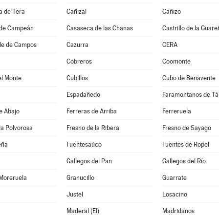
 de Tera
Cañizal
Cañizo
 de Campeán
Casaseca de las Chanas
Castrillo de la Guare
de de Campos
Cazurra
CERA
Cobreros
Coomonte
el Monte
Cubillos
Cubo de Benavente
Espadañedo
Faramontanos de Tá
e Abajo
Ferreras de Arriba
Ferreruela
la Polvorosa
Fresno de la Ribera
Fresno de Sayago
eña
Fuentesaúco
Fuentes de Ropel
Gallegos del Pan
Gallegos del Río
 Moreruela
Granucillo
Guarrate
Justel
Losacino
Maderal (El)
Madridanos