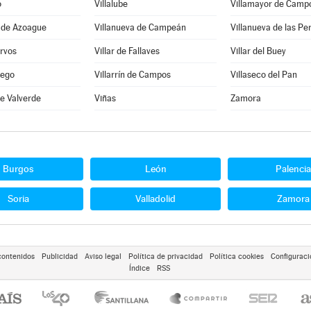
o
Villalube
Villamayor de Camp
a de Azoague
Villanueva de Campeán
Villanueva de las Pe
ervos
Villar de Fallaves
Villar del Buey
iego
Villarrín de Campos
Villaseco del Pan
de Valverde
Viñas
Zamora
Burgos
León
Palencia
Soria
Valladolid
Zamora
contenidos
Publicidad
Aviso legal
Política de privacidad
Política cookies
Configuraci
Índice
RSS