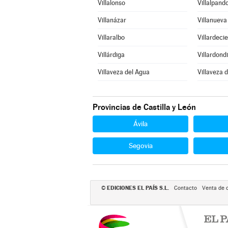
Villalonso
Villalpand
Villanázar
Villanuev
Villaralbo
Villardeci
Villárdiga
Villardond
Villaveza del Agua
Villaveza 
Provincias de Castilla y León
Ávila
Segovia
EDICIONES EL PAÍS S.L.
©
Contacto
Venta de 