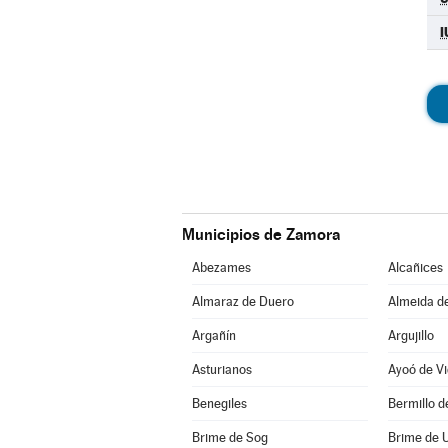
I
Municipios de Zamora
Abezames
Alcañices
Almaraz de Duero
Almeida d
Argañín
Argujillo
Asturianos
Ayoó de Vi
Benegiles
Bermillo 
Brime de Sog
Brime de 