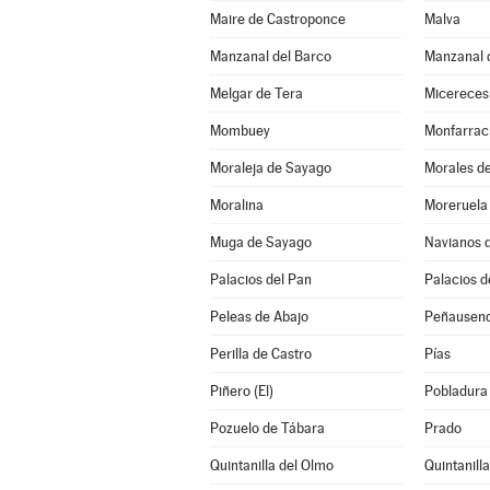
Maire de Castroponce
Malva
Manzanal del Barco
Manzanal d
Melgar de Tera
Micereces
Mombuey
Monfarrac
Moraleja de Sayago
Morales de
Moralina
Moreruela 
Muga de Sayago
Navianos 
Palacios del Pan
Palacios d
Peleas de Abajo
Peñausen
Perilla de Castro
Pías
Piñero (El)
Pobladura 
Pozuelo de Tábara
Prado
Quintanilla del Olmo
Quintanill