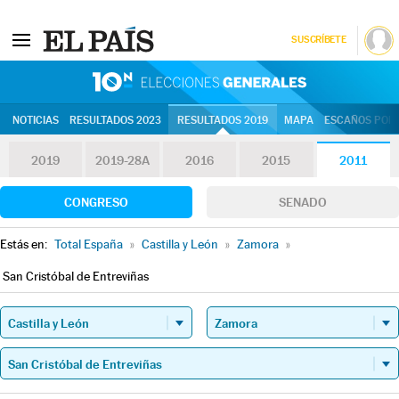
SUSCRÍBETE
10N | Eleccion
NOTICIAS
RESULTADOS 2023
RESULTADOS 2019
MAPA
ESCAÑOS POR 
2019
2019-28A
2016
2015
2011
CONGRESO
SENADO
Estás en:
Total España
»
Castilla y León
»
Zamora
»
San Cristóbal de Entreviñas