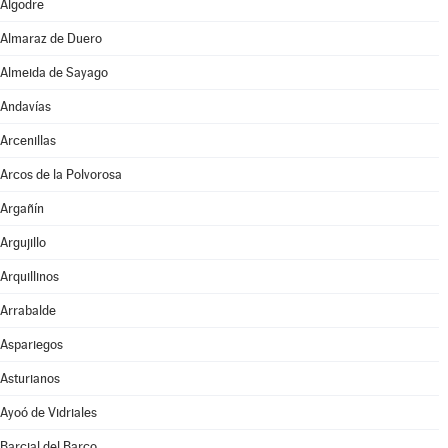
Algodre
Almaraz de Duero
Almeida de Sayago
Andavías
Arcenillas
Arcos de la Polvorosa
Argañín
Argujillo
Arquillinos
Arrabalde
Aspariegos
Asturianos
Ayoó de Vidriales
Barcial del Barco