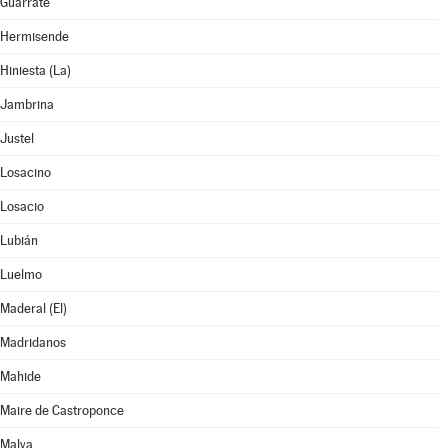
Guarrate
Hermisende
Hiniesta (La)
Jambrina
Justel
Losacino
Losacio
Lubián
Luelmo
Maderal (El)
Madridanos
Mahide
Maire de Castroponce
Malva