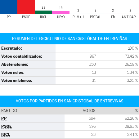
23
19
3
3
3
2
PP
PSOE
IUCL
UPyD
PUM+J
PREPAL
Eb
ANTICAPITALISTAS
RESUMEN DEL ESCRUTINIO DE SAN CRISTÓBAL DE ENTREVIÑAS
Escrutado:
100 %
Votos contabilizados:
967
73,42 %
Abstenciones:
350
26,58 %
Votos nulos:
13
1,34 %
Votos en blanco:
31
3,25 %
VOTOS POR PARTIDOS EN SAN CRISTÓBAL DE ENTREVIÑAS
PARTIDO
VOTOS
%
PP
594
62,26 %
PSOE
276
28,93 %
IUCL
23
2,41 %