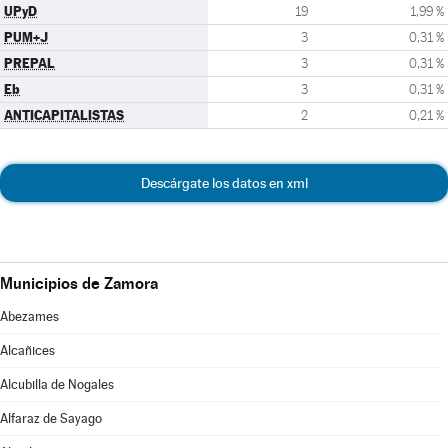
UPyD
19
1,99 %
PUM+J
3
0,31 %
PREPAL
3
0,31 %
Eb
3
0,31 %
ANTICAPITALISTAS
2
0,21 %
Descárgate los datos en xml
Municipios de Zamora
Abezames
Alcañices
Alcubilla de Nogales
Alfaraz de Sayago