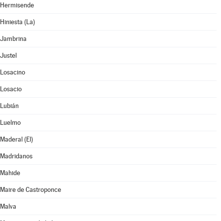
Hermisende
Hiniesta (La)
Jambrina
Justel
Losacino
Losacio
Lubián
Luelmo
Maderal (El)
Madridanos
Mahide
Maire de Castroponce
Malva