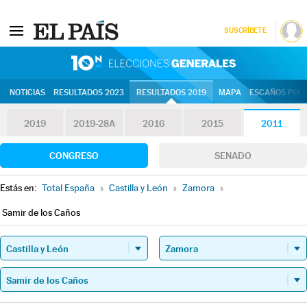
SUSCRÍBETE
10N | Eleccion
NOTICIAS
RESULTADOS 2023
RESULTADOS 2019
MAPA
ESCAÑOS POR 
2019
2019-28A
2016
2015
2011
CONGRESO
SENADO
Estás en:
Total España
»
Castilla y León
»
Zamora
»
Samir de los Caños