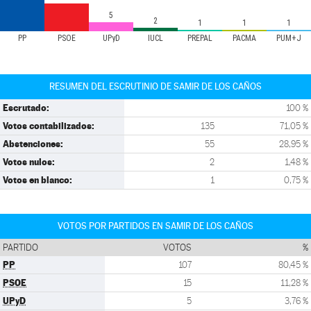
5
2
1
1
1
PP
PSOE
UPyD
IUCL
PREPAL
PACMA
PUM+J
RESUMEN DEL ESCRUTINIO DE SAMIR DE LOS CAÑOS
Escrutado:
100 %
Votos contabilizados:
135
71,05 %
Abstenciones:
55
28,95 %
Votos nulos:
2
1,48 %
Votos en blanco:
1
0,75 %
VOTOS POR PARTIDOS EN SAMIR DE LOS CAÑOS
PARTIDO
VOTOS
%
PP
107
80,45 %
PSOE
15
11,28 %
UPyD
5
3,76 %