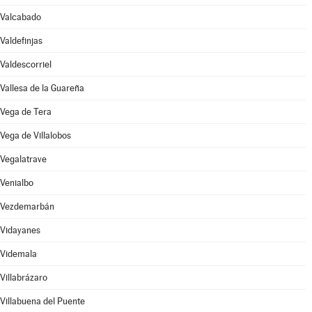
Valcabado
Valdefinjas
Valdescorriel
Vallesa de la Guareña
Vega de Tera
Vega de Villalobos
Vegalatrave
Venialbo
Vezdemarbán
Vidayanes
Videmala
Villabrázaro
Villabuena del Puente