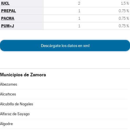
IUCL
2
1,5 %
PREPAL
1
0,75 %
PACMA
1
0,75 %
PUM+J
1
0,75 %
Descárgate los datos en xml
Municipios de Zamora
Abezames
Alcañices
Alcubilla de Nogales
Alfaraz de Sayago
Algodre