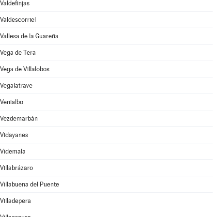
Valdefinjas
Valdescorriel
Vallesa de la Guareña
Vega de Tera
Vega de Villalobos
Vegalatrave
Venialbo
Vezdemarbán
Vidayanes
Videmala
Villabrázaro
Villabuena del Puente
Villadepera