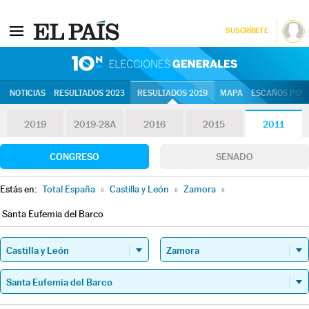
SUSCRÍBETE
10N | Eleccion
NOTICIAS
RESULTADOS 2023
RESULTADOS 2019
MAPA
ESCAÑOS POR 
2019
2019-28A
2016
2015
2011
CONGRESO
SENADO
Estás en:
Total España
»
Castilla y León
»
Zamora
»
Santa Eufemia del Barco