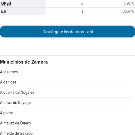
UPyD
3
1,91 %
Eb
1
0,64 %
Descárgate los datos en xml
Municipios de Zamora
Abezames
Alcañices
Alcubilla de Nogales
Alfaraz de Sayago
Algodre
Almaraz de Duero
Almeida de Sayago