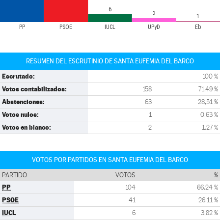
6
3
1
PP
PSOE
IUCL
UPyD
Eb
RESUMEN DEL ESCRUTINIO DE SANTA EUFEMIA DEL BARCO
Escrutado:
100 %
Votos contabilizados:
158
71,49 %
Abstenciones:
63
28,51 %
Votos nulos:
1
0,63 %
Votos en blanco:
2
1,27 %
VOTOS POR PARTIDOS EN SANTA EUFEMIA DEL BARCO
PARTIDO
VOTOS
%
PP
104
66,24 %
PSOE
41
26,11 %
IUCL
6
3,82 %