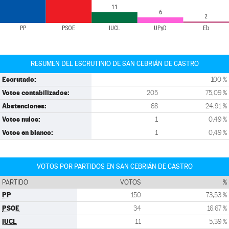
11
6
2
PP
PSOE
IUCL
UPyD
Eb
RESUMEN DEL ESCRUTINIO DE SAN CEBRIÁN DE CASTRO
Escrutado:
100 %
Votos contabilizados:
205
75,09 %
Abstenciones:
68
24,91 %
Votos nulos:
1
0,49 %
Votos en blanco:
1
0,49 %
VOTOS POR PARTIDOS EN SAN CEBRIÁN DE CASTRO
PARTIDO
VOTOS
%
PP
150
73,53 %
PSOE
34
16,67 %
IUCL
11
5,39 %