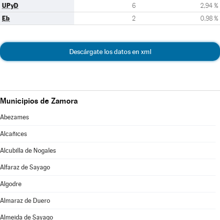
UPyD
6
2,94 %
Eb
2
0,98 %
Descárgate los datos en xml
Municipios de Zamora
Abezames
Alcañices
Alcubilla de Nogales
Alfaraz de Sayago
Algodre
Almaraz de Duero
Almeida de Sayago