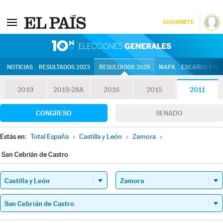
SUSCRÍBETE
10N | Eleccion
NOTICIAS
RESULTADOS 2023
RESULTADOS 2019
MAPA
ESCAÑOS POR 
2019
2019-28A
2016
2015
2011
CONGRESO
SENADO
Estás en:
Total España
»
Castilla y León
»
Zamora
»
San Cebrián de Castro