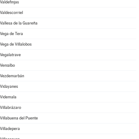
Valdefinjas
Valdescorriel
Vallesa de la Guareña
Vega de Tera
Vega de Villalobos
Vegalatrave
Venialbo
Vezdemarbán
Vidayanes
Videmala
Villabrázaro
Villabuena del Puente
Villadepera