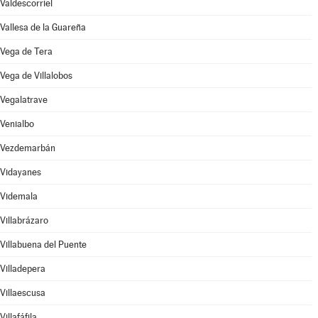
Valdescorriel
Vallesa de la Guareña
Vega de Tera
Vega de Villalobos
Vegalatrave
Venialbo
Vezdemarbán
Vidayanes
Videmala
Villabrázaro
Villabuena del Puente
Villadepera
Villaescusa
Villafáfila