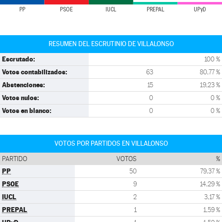
PP
PSOE
IUCL
PREPAL
UPyD
RESUMEN DEL ESCRUTINIO DE VILLALONSO
Escrutado:
100 %
Votos contabilizados:
63
80,77 %
Abstenciones:
15
19,23 %
Votos nulos:
0
0 %
Votos en blanco:
0
0 %
VOTOS POR PARTIDOS EN VILLALONSO
PARTIDO
VOTOS
%
PP
50
79,37 %
PSOE
9
14,29 %
IUCL
2
3,17 %
PREPAL
1
1,59 %