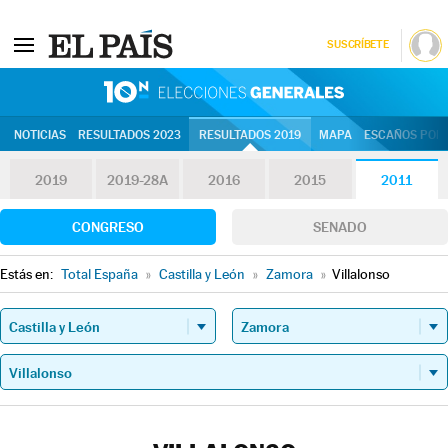
SUSCRÍBETE
10N | Eleccion
NOTICIAS
RESULTADOS 2023
RESULTADOS 2019
MAPA
ESCAÑOS POR 
2019
2019-28A
2016
2015
2011
CONGRESO
SENADO
Estás en:
Total España
»
Castilla y León
»
Zamora
»
Villalonso