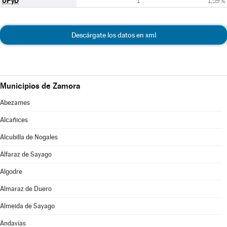
UPyD
1
1,59 %
Descárgate los datos en xml
Municipios de Zamora
Abezames
Alcañices
Alcubilla de Nogales
Alfaraz de Sayago
Algodre
Almaraz de Duero
Almeida de Sayago
Andavías