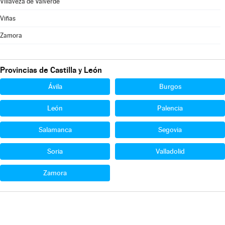
Villaveza de Valverde
Viñas
Zamora
Provincias de Castilla y León
Ávila
Burgos
León
Palencia
Salamanca
Segovia
Soria
Valladolid
Zamora