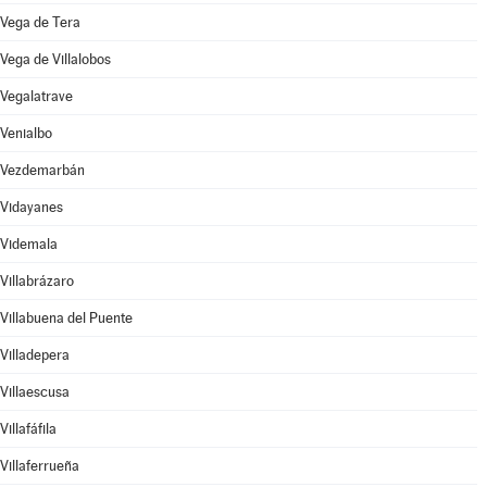
Vega de Tera
Vega de Villalobos
Vegalatrave
Venialbo
Vezdemarbán
Vidayanes
Videmala
Villabrázaro
Villabuena del Puente
Villadepera
Villaescusa
Villafáfila
Villaferrueña