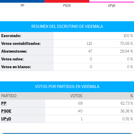
PP
PSOE
UPyD
RESUMEN DEL ESCRUTINIO DE VIDEMALA
Escrutado:
100 %
Votos contabilizados:
110
70,06 %
Abstenciones:
47
29,94 %
Votos nulos:
0
0 %
Votos en blanco:
0
0 %
VOTOS POR PARTIDOS EN VIDEMALA
PARTIDO
VOTOS
%
PP
69
62,73 %
PSOE
40
36,36 %
UPyD
1
0,91 %