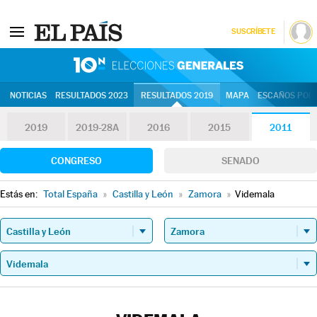
SUSCRÍBETE
10N | Eleccion
NOTICIAS
RESULTADOS 2023
RESULTADOS 2019
MAPA
ESCAÑOS POR 
2019
2019-28A
2016
2015
2011
CONGRESO
SENADO
Estás en:
Total España
»
Castilla y León
»
Zamora
»
Videmala