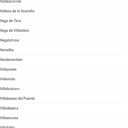
Valdescorriel
Vallesa de la Guareña
Vega de Tera
Vega de Villalobos
Vegalatrave
Venialbo
Vezdemarbán
Vidayanes
Videmala
Villabrázaro
Villabuena del Puente
Villadepera
Villaescusa
Villafáfila