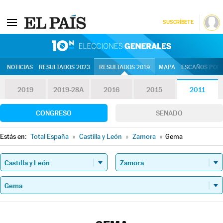
SUSCRÍBETE
10N | Eleccion
NOTICIAS
RESULTADOS 2023
RESULTADOS 2019
MAPA
ESCAÑOS POR 
2019
2019-28A
2016
2015
2011
CONGRESO
SENADO
Estás en:
Total España
»
Castilla y León
»
Zamora
»
Gema