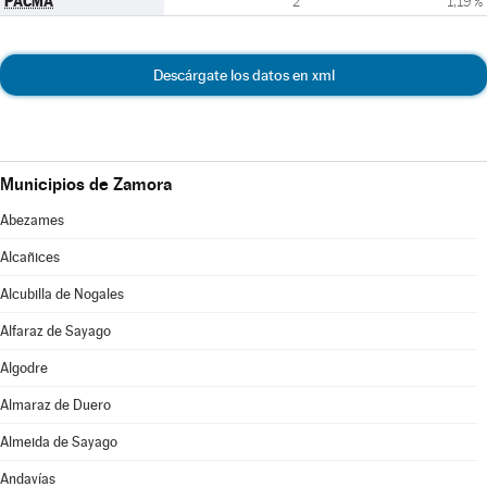
PACMA
2
1,19 %
Descárgate los datos en xml
Municipios de Zamora
Abezames
Alcañices
Alcubilla de Nogales
Alfaraz de Sayago
Algodre
Almaraz de Duero
Almeida de Sayago
Andavías