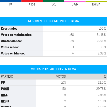
PP
PSOE
IUCL
UPyD
PACMA
RESUMEN DEL ESCRUTINIO DE GEMA
Escrutado:
100 %
Votos contabilizados:
168
81,16 %
Abstenciones:
39
18,84 %
Votos nulos:
0
0 %
Votos en blanco:
4
2,38 %
VOTOS POR PARTIDOS EN GEMA
PARTIDO
VOTOS
%
PP
105
62,5 %
PSOE
50
29,76 %
IUCL
5
2,98 %
UPyD
2
1,19 %