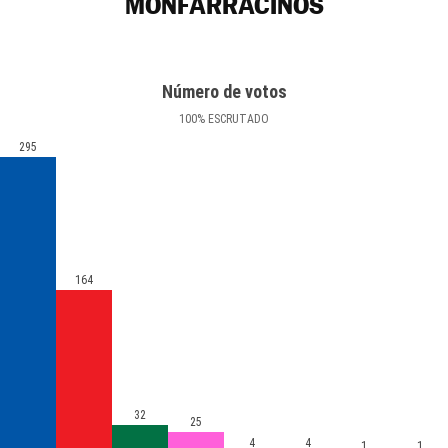
MONFARRACINOS
Número de votos
100
%
ESCRUTADO
295
164
32
25
4
4
1
1