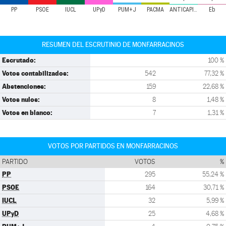
PP
PSOE
IUCL
UPyD
PUM+J
PACMA
ANTICAPITALISTAS
Eb
RESUMEN DEL ESCRUTINIO DE MONFARRACINOS
Escrutado:
100 %
Votos contabilizados:
542
77,32 %
Abstenciones:
159
22,68 %
Votos nulos:
8
1,48 %
Votos en blanco:
7
1,31 %
VOTOS POR PARTIDOS EN MONFARRACINOS
PARTIDO
VOTOS
%
PP
295
55,24 %
PSOE
164
30,71 %
IUCL
32
5,99 %
UPyD
25
4,68 %