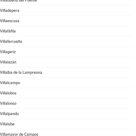
Villabuena del Puente
Villadepera
Villaescusa
Villafáfila
Villaferrueña
Villageriz
Villalazán
Villalba de la Lampreana
Villalcampo
Villalobos
Villalonso
Villalpando
Villalube
Villamayor de Campos