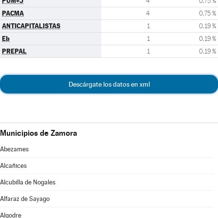
PUM+J
4
0,75 %
PACMA
4
0,75 %
ANTICAPITALISTAS
1
0,19 %
Eb
1
0,19 %
PREPAL
1
0,19 %
Descárgate los datos en xml
Municipios de Zamora
Abezames
Alcañices
Alcubilla de Nogales
Alfaraz de Sayago
Algodre