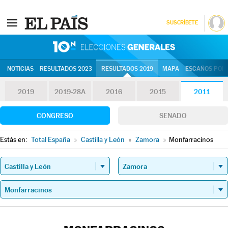
SUSCRÍBETE
10N | Eleccion
NOTICIAS
RESULTADOS 2023
RESULTADOS 2019
MAPA
ESCAÑOS POR 
2019
2019-28A
2016
2015
2011
CONGRESO
SENADO
Estás en:
Total España
»
Castilla y León
»
Zamora
»
Monfarracinos