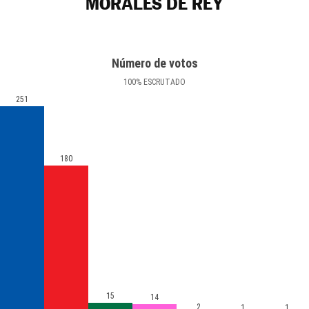
MORALES DE REY
Número de votos
100
%
ESCRUTADO
251
180
15
14
2
1
1