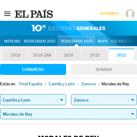
SUSCRÍBETE
10N | Eleccion
NOTICIAS
RESULTADOS 2023
RESULTADOS 2019
MAPA
ESCAÑOS POR 
2019
2019-28A
2016
2015
2011
CONGRESO
SENADO
Estás en:
Total España
»
Castilla y León
»
Zamora
»
Morales de Rey