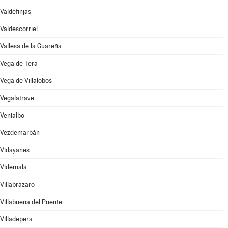
Valdefinjas
Valdescorriel
Vallesa de la Guareña
Vega de Tera
Vega de Villalobos
Vegalatrave
Venialbo
Vezdemarbán
Vidayanes
Videmala
Villabrázaro
Villabuena del Puente
Villadepera