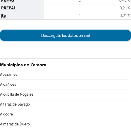
PUM+J
2
0,42 %
PREPAL
1
0,21 %
Eb
1
0,21 %
Descárgate los datos en xml
Municipios de Zamora
Abezames
Alcañices
Alcubilla de Nogales
Alfaraz de Sayago
Algodre
Almaraz de Duero