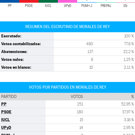
PP
PSOE
IUCL
UPyD
PUM+J
PREPAL
Eb
RESUMEN DEL ESCRUTINIO DE MORALES DE REY
Escrutado:
100 %
Votos contabilizados:
480
77,8 %
Abstenciones:
137
22,2 %
Votos nulos:
6
1,25 %
Votos en blanco:
10
2,11 %
VOTOS POR PARTIDOS EN MORALES DE REY
PARTIDO
VOTOS
%
PP
251
52,95 %
PSOE
180
37,97 %
IUCL
15
3,16 %
UPyD
14
2,95 %