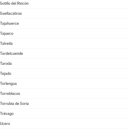
Sotillo del Rincón
Suellacabras
Tajahuerce
Tajueco
Talveila
Tardelcuende
Taroda
Tejado
Torlengua
Torreblacos
Torrubia de Soria
Trévago
Ucero