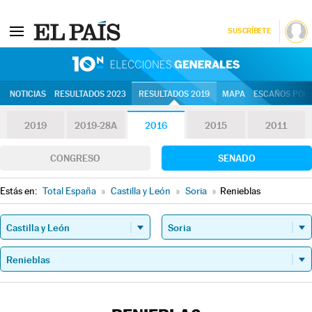
SUSCRÍBETE
10N | Eleccion
NOTICIAS
RESULTADOS 2023
RESULTADOS 2019
MAPA
ESCAÑOS POR 
2019
2019-28A
2016
2015
2011
CONGRESO
SENADO
Estás en:
Total España
»
Castilla y León
»
Soria
»
Renieblas