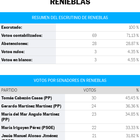
RENIEBLAS
RESUMEN DEL ESCRUTINIO DE RENIEBLAS
Escrutado:
100 %
Votos contabilizados:
69
71,13 %
Abstenciones:
28
28,87 %
Votos nulos:
3
4,35 %
Votos en blanco:
3
4,55 %
VOTOS POR SENADORES EN RENIEBLAS
PARTIDO
VOTOS
%
Tomás Cabezón Casas (PP)
30
45,45 %
Gerardo Martínez Martínez (PP)
24
36,36 %
María del Mar Angulo Martínez
23
34,85 %
(PP)
María Irigoyen Pérez (PSOE)
22
33,33 %
Jesús Manuel Alonso Jiménez
21
31,82 %