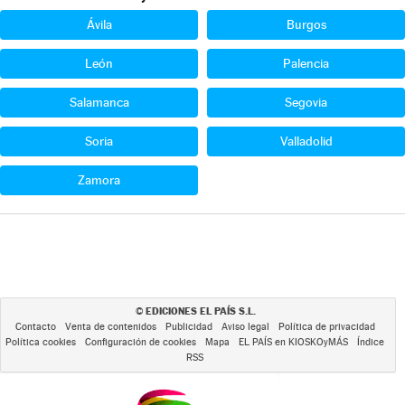
Ávila
Burgos
León
Palencia
Salamanca
Segovia
Soria
Valladolid
Zamora
EDICIONES EL PAÍS S.L.
©
Contacto
Venta de contenidos
Publicidad
Aviso legal
Política de privacidad
Política cookies
Configuración de cookies
Mapa
EL PAÍS en KIOSKOyMÁS
Índice
RSS