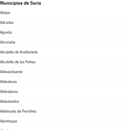
Municipios de Soria
Abejar
Adradas
Ágreda
Alconaba
Alcubilla de Avellaneda
Alcubilla de las Peñas
Aldealafuente
Aldealices
Aldealpozo
Aldealseñor
Aldehuela de Periáñez
Alentisque