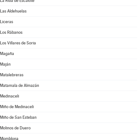
La Riba de Escalote
Las Aldehuelas
Liceras
Los Rábanos
Los Villares de Soria
Magaña
Maján
Matalebreras
Matamala de Almazán
Medinaceli
Miño de Medinaceli
Miño de San Esteban
Molinos de Duero
Momblona