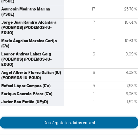
(PSOE)
Asunción Medrano Marina
17
25,76 %
(PSOE)
Jorge Juan Ramiro Alcántara
7
10,61 %
(PODEMOS) (PODEMOS-IU-
EQUO)
María Ángeles Morales Garijo
7
10,61 %
(C's)
Leonor Andrea Lahoz Goig
6
9,09 %
(PODEMOS) (PODEMOS-IU-
EQUO)
Angel Alberto Flores Gaitan (IU)
6
9,09 %
(PODEMOS-IU-EQUO)
Rafael López Campos (C's)
5
7,58 %
Enrique Gonzalo Pérez (C's)
4
6,06 %
Javier Bao Patiño (UPyD)
1
1,52 %
Descárgate los datos en xml