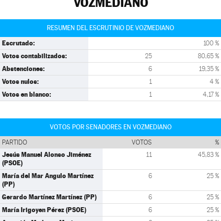
VOZMEDIANO
RESUMEN DEL ESCRUTINIO DE VOZMEDIANO
Escrutado:
100 %
Votos contabilizados:
25
80,65 %
Abstenciones:
6
19,35 %
Votos nulos:
1
4 %
Votos en blanco:
1
4,17 %
VOTOS POR SENADORES EN VOZMEDIANO
PARTIDO
VOTOS
%
Jesús Manuel Alonso Jiménez
11
45,83 %
(PSOE)
María del Mar Angulo Martínez
6
25 %
(PP)
Gerardo Martínez Martínez (PP)
6
25 %
María Irigoyen Pérez (PSOE)
6
25 %