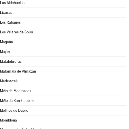
Las Aldehuelas
Liceras
Los Rábanos
Los Villares de Soria
Magaña
Maján
Matalebreras
Matamala de Almazán
Medinaceli
Miño de Medinaceli
Miño de San Esteban
Molinos de Duero
Momblona