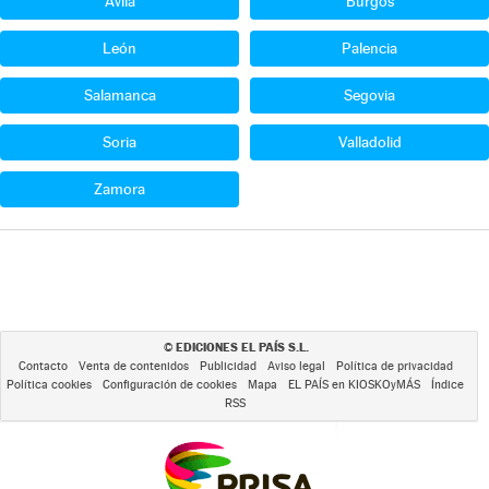
Ávila
Burgos
León
Palencia
Salamanca
Segovia
Soria
Valladolid
Zamora
EDICIONES EL PAÍS S.L.
©
Contacto
Venta de contenidos
Publicidad
Aviso legal
Política de privacidad
Política cookies
Configuración de cookies
Mapa
EL PAÍS en KIOSKOyMÁS
Índice
RSS