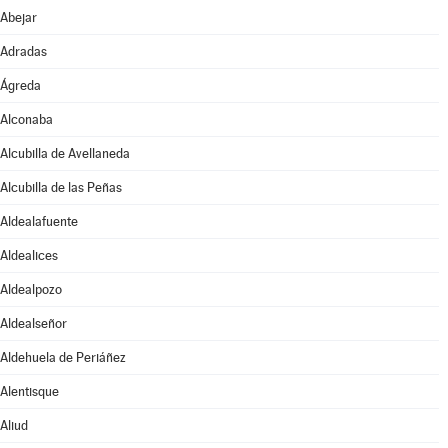
Abejar
Adradas
Ágreda
Alconaba
Alcubilla de Avellaneda
Alcubilla de las Peñas
Aldealafuente
Aldealices
Aldealpozo
Aldealseñor
Aldehuela de Periáñez
Alentisque
Aliud