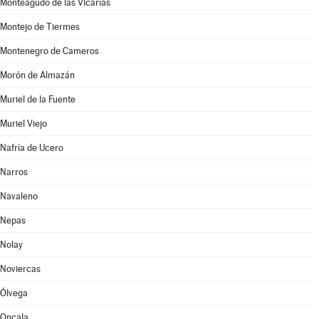
Monteagudo de las Vicarías
Montejo de Tiermes
Montenegro de Cameros
Morón de Almazán
Muriel de la Fuente
Muriel Viejo
Nafría de Ucero
Narros
Navaleno
Nepas
Nolay
Noviercas
Ólvega
Oncala