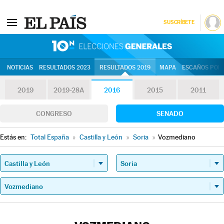
SUSCRÍBETE
10N | Eleccion
NOTICIAS
RESULTADOS 2023
RESULTADOS 2019
MAPA
ESCAÑOS POR 
2019
2019-28A
2016
2015
2011
CONGRESO
SENADO
Estás en:
Total España
»
Castilla y León
»
Soria
»
Vozmediano