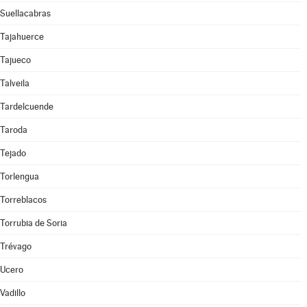
Suellacabras
Tajahuerce
Tajueco
Talveila
Tardelcuende
Taroda
Tejado
Torlengua
Torreblacos
Torrubia de Soria
Trévago
Ucero
Vadillo