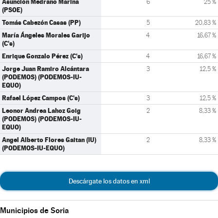
Asunción Medrano Marina
6
25 %
(PSOE)
Tomás Cabezón Casas (PP)
5
20,83 %
María Ángeles Morales Garijo
4
16,67 %
(C's)
Enrique Gonzalo Pérez (C's)
4
16,67 %
Jorge Juan Ramiro Alcántara
3
12,5 %
(PODEMOS) (PODEMOS-IU-
EQUO)
Rafael López Campos (C's)
3
12,5 %
Leonor Andrea Lahoz Goig
2
8,33 %
(PODEMOS) (PODEMOS-IU-
EQUO)
Angel Alberto Flores Gaitan (IU)
2
8,33 %
(PODEMOS-IU-EQUO)
Descárgate los datos en xml
Municipios de Soria