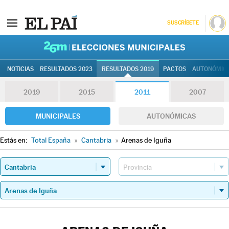
SUSCRÍBETE
26M | Elec
NOTICIAS
RESULTADOS 2023
RESULTADOS 2019
PACTOS
AUTONÓMIC
2019
2015
2011
2007
MUNICIPALES
AUTONÓMICAS
Estás en:
Total España
»
Cantabria
»
Arenas de Iguña