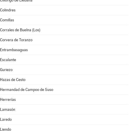
Cillorigo de Liébana
Colindres
Comillas
Corrales de Buelna (Los)
Corvera de Toranzo
Entrambasaguas
Escalante
Guriezo
Hazas de Cesto
Hermandad de Campoo de Suso
Herrerías
Lamasón
Laredo
Liendo