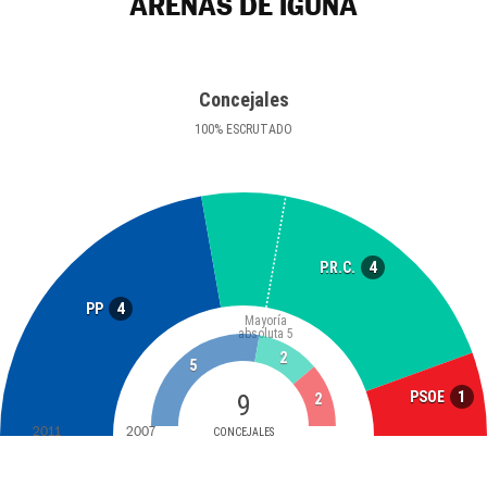
ARENAS DE IGUÑA
Concejales
100
%
ESCRUTADO
4
P.R.C.
4
PP
Mayoría
absoluta
5
2
5
1
PSOE
9
2
2011
2007
CONCEJALES