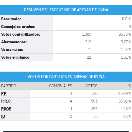
RESUMEN DEL ESCRUTINIO DE ARENAS DE IGUÑA
Escrutado:
100 %
Concejales totales:
9
Votos contabilizados:
1.385
86,73 %
Abstenciones:
212
13,27 %
Votos nulos:
17
1,23 %
Votos en blanco:
22
1,61 %
VOTOS POR PARTIDOS EN ARENAS DE IGUÑA
PARTIDO
CONCEJALES
VOTOS
%
PP
4
595
43,49 %
P.R.C.
4
505
36,92 %
PSOE
1
194
14,18 %
IU
0
52
3,8 %