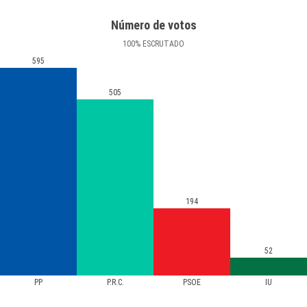
Número de votos
100
%
ESCRUTADO
595
505
194
52
PP
P.R.C.
PSOE
IU