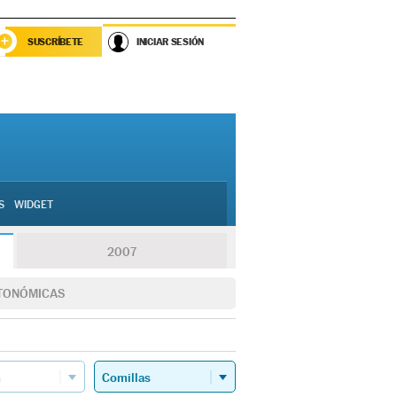
SUSCRÍBETE
INICIAR SESIÓN
S
WIDGET
2007
TONÓMICAS