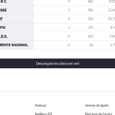
.R.C.
5
662
37,9
PSOE
3
382
21,8
PP
2
363
20,7
PIC
1
170
9,7
.D.S.
0
102
5,8
RENTE NACIONAL
0
48
2,7
Descárgate los datos en xml
Anievas
Arenas de Iguña
Astillero (El)
Bárcena de Cicero