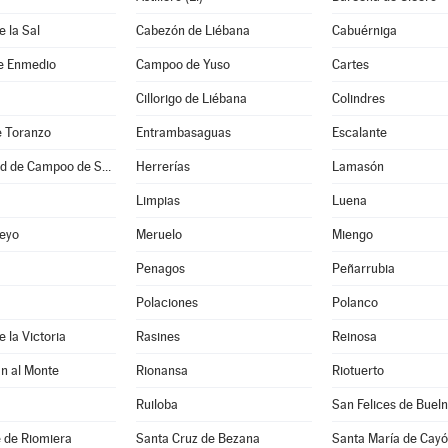
 la Sal
Cabezón de Liébana
Cabuérniga
e Enmedio
Campoo de Yuso
Cartes
Cillorigo de Liébana
Colindres
e Toranzo
Entrambasaguas
Escalante
Hermandad de Campoo de Suso
Herrerías
Lamasón
Limpias
Luena
eyo
Meruelo
Miengo
Penagos
Peñarrubia
Polaciones
Polanco
 la Victoria
Rasines
Reinosa
n al Monte
Rionansa
Riotuerto
Ruiloba
San Felices de Buel
 de Riomiera
Santa Cruz de Bezana
Santa María de Cay