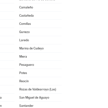
Camaleño
Castañeda
Comillas
Guriezo
Laredo
Marina de Cudeyo
Miera
Pesaguero
Potes
Reocín
Rozas de Valdearroyo (Las)
na
San Miguel de Aguayo
ón
Santander