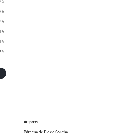
2 %
8 %
9 %
4 %
4 %
5 %
Argoños
Bárcena de Pie de Concha