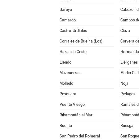
Bareyo
Cabezón de
Camargo
Campoo d
Castro-Urdiales
Cieza
Corrales de Buelna (Los)
Corvera d
Hazas de Cesto
Liendo
Liérganes
Mazcuerras
Medio Cud
Molledo
Noja
Pesquera
Piélagos
Puente Viesgo
Ramales de
Ribamontán al Mar
Ribamontá
Ruente
Ruesga
San Pedro del Romeral
San Roque