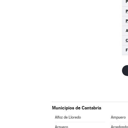
P
A
C
F
Municipios de Cantabria
Alfoz de Lloredo
Ampuero
Arnuero
Arredondo