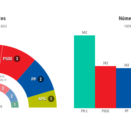
les
Núme
TADO
100
662
3
PSOE
382
363
ría
2
PP
uta
6
2
2
1
APIC
1
ES
P.R.C.
PSOE
PP