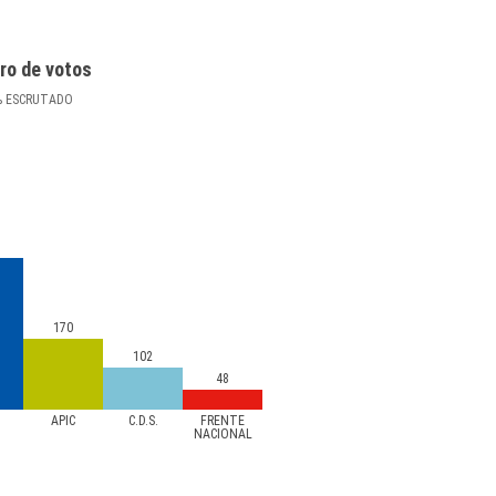
ro de votos
%
ESCRUTADO
170
102
48
APIC
C.D.S.
FRENTE
NACIONAL