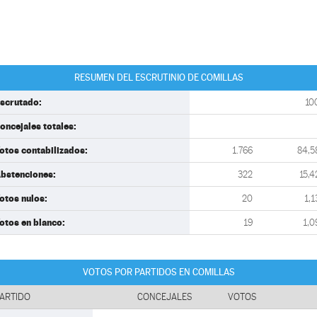
RESUMEN DEL ESCRUTINIO DE COMILLAS
scrutado:
10
oncejales totales:
otos contabilizados:
1.766
84,5
bstenciones:
322
15,4
otos nulos:
20
1,1
otos en blanco:
19
1,0
VOTOS POR PARTIDOS EN COMILLAS
ARTIDO
CONCEJALES
VOTOS