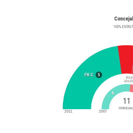
Conceja
100
%
ESCRU
5
P.R.C.
Mayo
absol
6
11
CONCEJAL
2011
2007