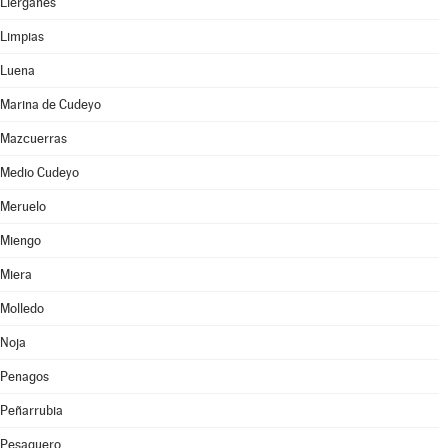
Liérganes
Limpias
Luena
Marina de Cudeyo
Mazcuerras
Medio Cudeyo
Meruelo
Miengo
Miera
Molledo
Noja
Penagos
Peñarrubia
Pesaguero