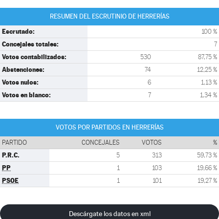
RESUMEN DEL ESCRUTINIO DE HERRERÍAS
Escrutado:
100 %
Concejales totales:
7
Votos contabilizados:
530
87,75 %
Abstenciones:
74
12,25 %
Votos nulos:
6
1,13 %
Votos en blanco:
7
1,34 %
VOTOS POR PARTIDOS EN HERRERÍAS
PARTIDO
CONCEJALES
VOTOS
%
P.R.C.
5
313
59,73 %
PP
1
103
19,66 %
PSOE
1
101
19,27 %
Descárgate los datos en xml