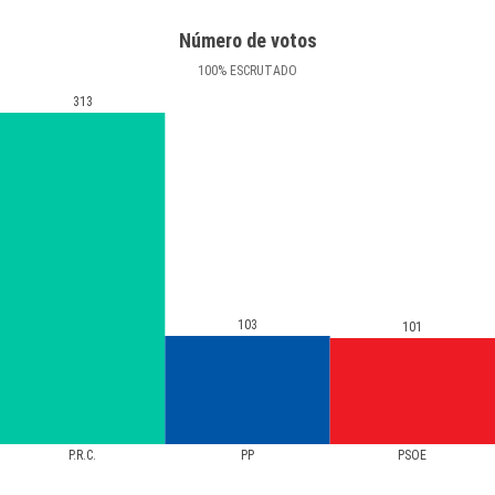
Número de votos
100
%
ESCRUTADO
313
103
101
P.R.C.
PP
PSOE