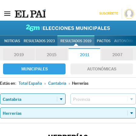
SUSCRÍBETE
26M | Elec
NOTICIAS
RESULTADOS 2023
RESULTADOS 2019
PACTOS
AUTONÓMIC
2019
2015
2011
2007
MUNICIPALES
AUTONÓMICAS
Estás en:
Total España
»
Cantabria
»
Herrerías