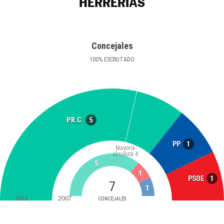
HERRERÍAS
Concejales
100
%
ESCRUTADO
5
P.R.C.
1
PP
Mayoría
absoluta
4
5
1
1
PSOE
7
1
2011
2007
CONCEJALES