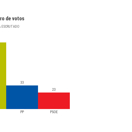
ro de votos
%
ESCRUTADO
33
23
PP
PSOE