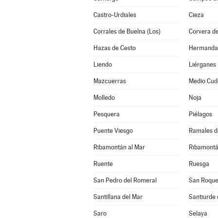
Castro-Urdiales
Cieza
Corrales de Buelna (Los)
Corvera d
Hazas de Cesto
Liendo
Liérganes
Mazcuerras
Medio Cud
Molledo
Noja
Pesquera
Piélagos
Puente Viesgo
Ramales de
Ribamontán al Mar
Ribamontá
Ruente
Ruesga
San Pedro del Romeral
San Roque
Santillana del Mar
Santiurde 
Saro
Selaya