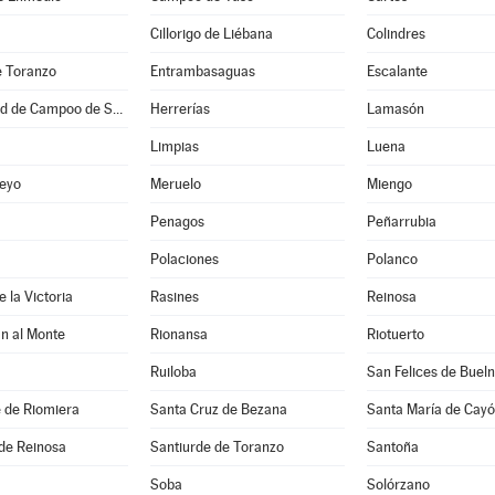
Cillorigo de Liébana
Colindres
e Toranzo
Entrambasaguas
Escalante
Hermandad de Campoo de Suso
Herrerías
Lamasón
Limpias
Luena
eyo
Meruelo
Miengo
Penagos
Peñarrubia
Polaciones
Polanco
 la Victoria
Rasines
Reinosa
n al Monte
Rionansa
Riotuerto
Ruiloba
San Felices de Buel
 de Riomiera
Santa Cruz de Bezana
Santa María de Cay
de Reinosa
Santiurde de Toranzo
Santoña
Soba
Solórzano