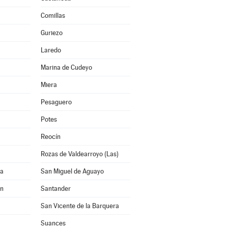
Comillas
Guriezo
Laredo
Marina de Cudeyo
Miera
Pesaguero
Potes
Reocín
Rozas de Valdearroyo (Las)
na
San Miguel de Aguayo
ón
Santander
San Vicente de la Barquera
Suances