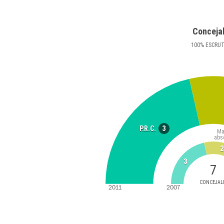
Conceja
100
%
ESCRU
3
P.R.C.
Ma
abs
2
3
7
CONCEJAL
2011
2007