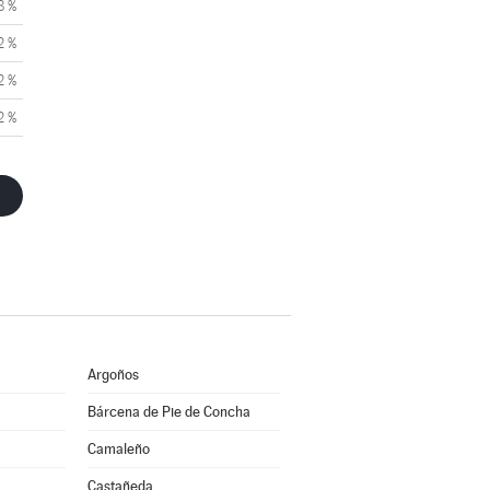
8 %
2 %
2 %
2 %
Argoños
Bárcena de Pie de Concha
Camaleño
Castañeda