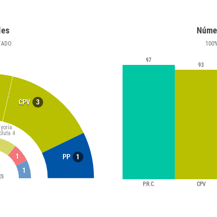
les
Núme
TADO
100
97
93
3
CPV
yoría
oluta
4
1
1
PP
1
ES
P.R.C.
CPV