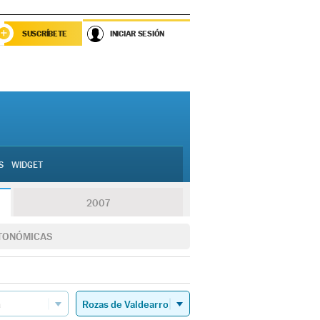
SUSCRÍBETE
INICIAR SESIÓN
S
WIDGET
2007
TONÓMICAS