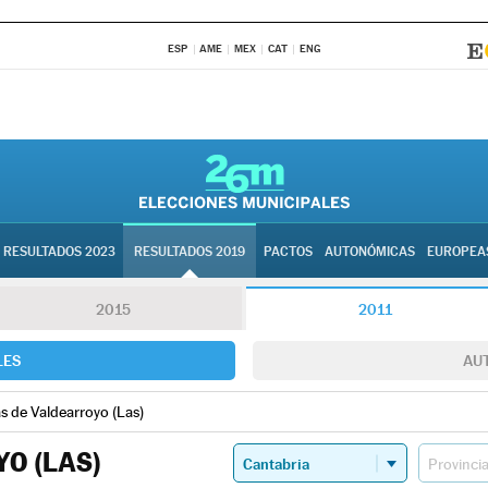
ESP
AME
MEX
CAT
ENG
RESULTADOS 2023
RESULTADOS 2019
PACTOS
AUTONÓMICAS
EUROPEA
2015
2011
LES
AU
s de Valdearroyo (Las)
O (LAS)