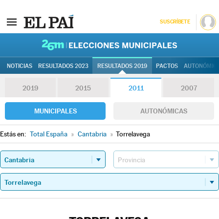
SUSCRÍBETE
26M | Elec
NOTICIAS
RESULTADOS 2023
RESULTADOS 2019
PACTOS
AUTONÓMIC
2019
2015
2011
2007
MUNICIPALES
AUTONÓMICAS
Estás en:
Total España
»
Cantabria
»
Torrelavega