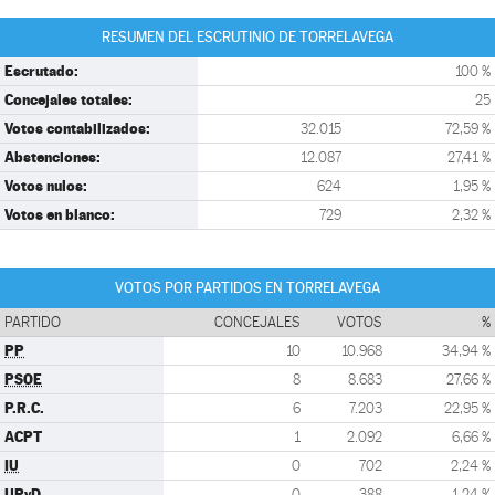
RESUMEN DEL ESCRUTINIO DE TORRELAVEGA
Escrutado:
100 %
Concejales totales:
25
Votos contabilizados:
32.015
72,59 %
Abstenciones:
12.087
27,41 %
Votos nulos:
624
1,95 %
Votos en blanco:
729
2,32 %
VOTOS POR PARTIDOS EN TORRELAVEGA
PARTIDO
CONCEJALES
VOTOS
%
PP
10
10.968
34,94 %
PSOE
8
8.683
27,66 %
P.R.C.
6
7.203
22,95 %
ACPT
1
2.092
6,66 %
IU
0
702
2,24 %
UPyD
0
388
1,24 %