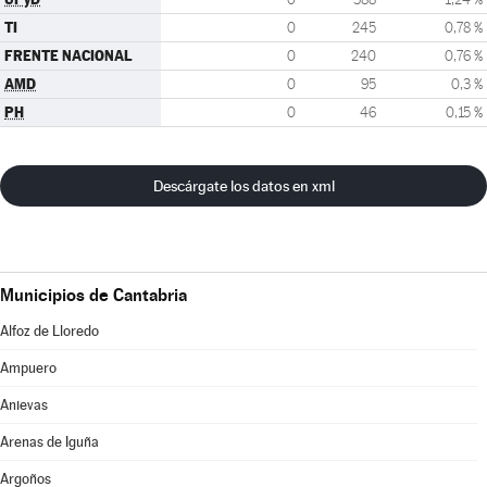
TI
0
245
0,78 %
FRENTE NACIONAL
0
240
0,76 %
AMD
0
95
0,3 %
PH
0
46
0,15 %
Descárgate los datos en xml
Municipios de Cantabria
Alfoz de Lloredo
Ampuero
Anievas
Arenas de Iguña
Argoños