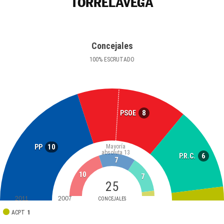
TORRELAVEGA
Concejales
100
%
ESCRUTADO
8
PSOE
10
PP
Mayoría
absoluta
13
6
P.R.C.
7
10
7
25
2011
2007
CONCEJALES
ACPT
1