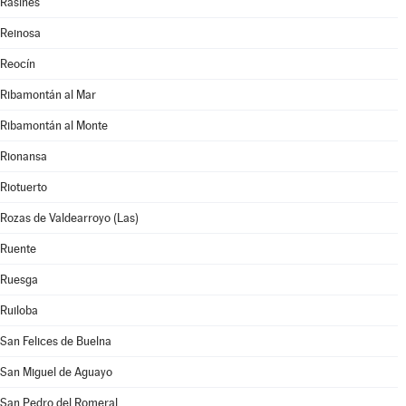
Rasines
Reinosa
Reocín
Ribamontán al Mar
Ribamontán al Monte
Rionansa
Riotuerto
Rozas de Valdearroyo (Las)
Ruente
Ruesga
Ruiloba
San Felices de Buelna
San Miguel de Aguayo
San Pedro del Romeral