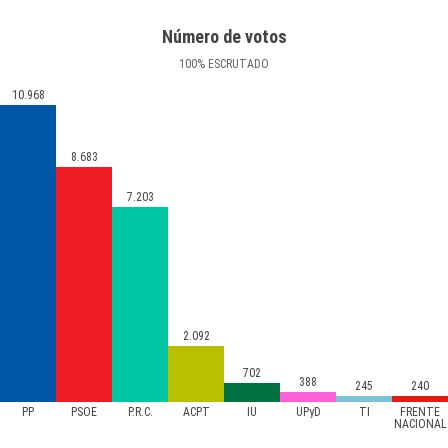
Número de votos
100
%
ESCRUTADO
10.968
8.683
7.203
2.092
702
388
245
240
PP
PSOE
P.R.C.
ACPT
IU
UPyD
TI
FRENTE
NACIONAL