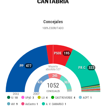
CANTABRIA
Concejales
100
%
ESCRUTADO
195
PSOE
477
PP
Mayoría
322
P.R.C.
absoluta
527
245
428
303
1052
CONCEJALES
2011
2007
IU
10
UPyD
3
LU
4
CASTROVERDE
4
ACPT
1
AVI
9
AxCastro
1
A. V. CAMARGO
1