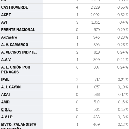
CASTROVERDE
4
2.229
0,66 %
ACPT
1
2.092
0,62 %
AVI
9
1.351
0,4 %
FRENTE NACIONAL
0
979
0,29 %
AxCastro
1
945
0,28 %
A. V. CAMARGO
1
895
0,26 %
A. VECINOS INDPTE.
2
819
0,24 %
A.A.V.
1
809
0,24 %
A. E. UNIÓN POR
6
807
0,24 %
PENAGOS
IPdL
2
717
0,21 %
A. I. CAYÓN
1
657
0,19 %
ACAI
0
566
0,17 %
AMD
0
510
0,15 %
C.D.L.
0
501
0,15 %
A.V.I.P.
0
433
0,13 %
MVTO. FALANGISTA
1
409
0,12 %