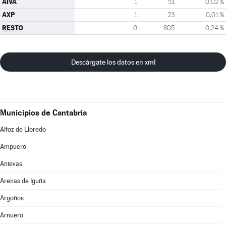
AIVA
1
51
0,02 %
AXP
1
23
0,01 %
RESTO
0
805
0,24 %
Descárgate los datos en xml
Municipios de Cantabria
Alfoz de Lloredo
Ampuero
Anievas
Arenas de Iguña
Argoños
Arnuero