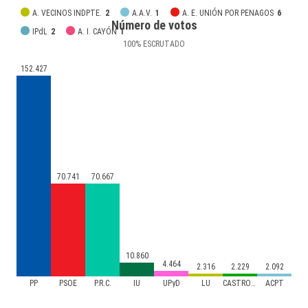
A. VECINOS INDPTE.
2
A.A.V.
1
A. E. UNIÓN POR PENAGOS
6
Número de votos
IPdL
2
A. I. CAYÓN
1
100
%
ESCRUTADO
152.427
70.741
70.667
10.860
4.464
2.316
2.229
2.092
PP
PSOE
P.R.C.
IU
UPyD
LU
CASTROVERDE
ACPT