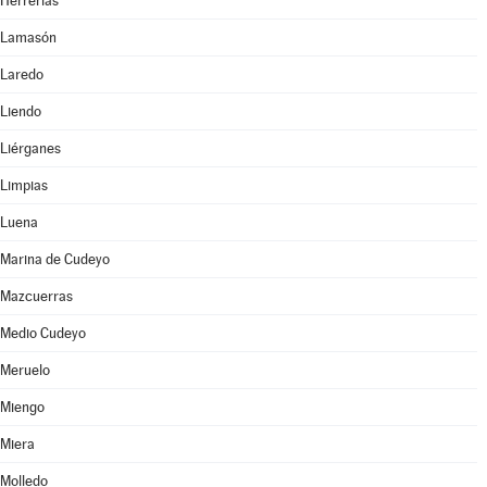
Herrerías
Lamasón
Laredo
Liendo
Liérganes
Limpias
Luena
Marina de Cudeyo
Mazcuerras
Medio Cudeyo
Meruelo
Miengo
Miera
Molledo