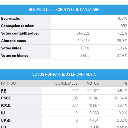
RESUMEN DEL ESCRUTINIO DE CANTABRIA
Escrutado:
100 %
Concejales totales:
1.052
Votos contabilizados:
346.221
73,1 %
Abstenciones:
127.418
26,9 %
Votos nulos:
6.791
1,96 %
Votos en blanco:
8.605
2,49 %
VOTOS POR PARTIDOS EN CANTABRIA
PARTIDO
CONCEJALES
VOTOS
%
PP
477
152.427
44,91 %
PSOE
195
70.741
20,84 %
P.R.C.
322
70.667
20,82 %
IU
10
10.860
3,2 %
UPyD
3
4.464
1,32 %
LU
4
2.316
0,68 %