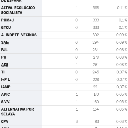
DE ESPAÑA
ALTVA. ECOLÓGICO-
1
368
0,11 %
SOCIALISTA
PUM+J
0
333
0,1 %
GTCU
0
333
0,1 %
A. INDPTE. VECINOS
1
302
0,09 %
SAIn
0
294
0,09 %
PJL
0
284
0,08 %
PH
0
279
0,08 %
AES
1
261
0,08 %
TI
0
245
0,07 %
I+P L
0
228
0,07 %
IAMP
1
221
0,07 %
APIC
1
170
0,05 %
S.V.V.
1
160
0,05 %
ALTERNATIVA POR
1
154
0,05 %
SELAYA
CPV
3
93
0,03 %