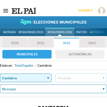
SUSCRÍBETE
26M | Elec
NOTICIAS
RESULTADOS 2023
RESULTADOS 2019
PACTOS
AUTONÓMIC
2019
2015
2011
2007
MUNICIPALES
AUTONÓMICAS
Estás en:
Total España
»
Cantabria