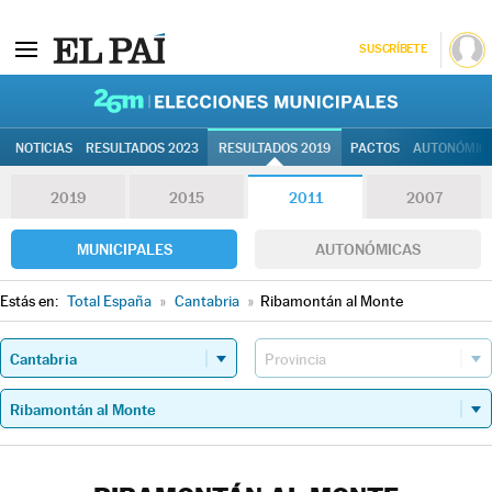
SUSCRÍBETE
26M | Elec
NOTICIAS
RESULTADOS 2023
RESULTADOS 2019
PACTOS
AUTONÓMIC
2019
2015
2011
2007
MUNICIPALES
AUTONÓMICAS
Estás en:
Total España
»
Cantabria
»
Ribamontán al Monte