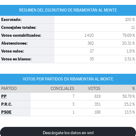
RESUMEN DEL ESCRUTINIO DE RIBAMONTÁN AL MONTE
Escrutado:
100 %
Concejales totales:
11
Votos contabilizados:
1.420
79,69 %
Abstenciones:
362
20,31 %
Votos nulos:
27
1,9 %
Votos en blanco:
35
2,51 %
VOTOS POR PARTIDOS EN RIBAMONTÁN AL MONTE
PARTIDO
CONCEJALES
VOTOS
%
PP
7
819
58,79 %
P.R.C.
3
351
25,2 %
PSOE
1
188
13,5 %
Descárgate los datos en xml