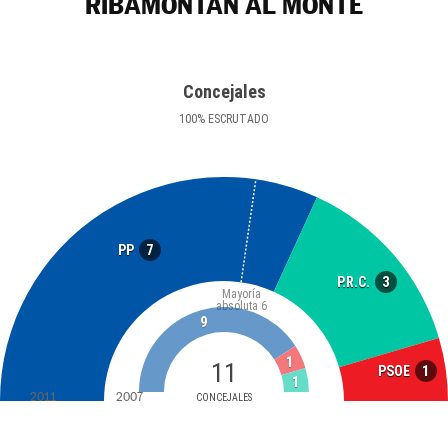
RIBAMONTÁN AL MONTE
Concejales
100
%
ESCRUTADO
7
PP
3
P.R.C.
Mayoría
absoluta
6
9
1
11
1
PSOE
1
2011
2007
CONCEJALES