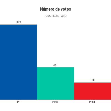
Número de votos
100
%
ESCRUTADO
819
351
188
PP
P.R.C.
PSOE