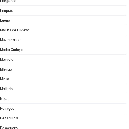
Liérganes
Limpias
Luena
Marina de Cudeyo
Mazcuerras
Medio Cudeyo
Meruelo
Miengo
Miera
Molledo
Noja
Penagos
Peñarrubia
Pesaguero