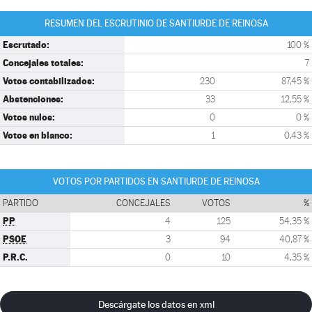
RESUMEN DEL ESCRUTINIO DE SANTIURDE DE REINOSA
Escrutado:
100 %
Concejales totales:
7
Votos contabilizados:
230
87,45 %
Abstenciones:
33
12,55 %
Votos nulos:
0
0 %
Votos en blanco:
1
0,43 %
VOTOS POR PARTIDOS EN SANTIURDE DE REINOSA
PARTIDO
CONCEJALES
VOTOS
%
PP
4
125
54,35 %
PSOE
3
94
40,87 %
P.R.C.
0
10
4,35 %
Descárgate los datos en xml