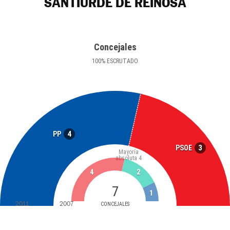
SANTIURDE DE REINOSA
Concejales
100
%
ESCRUTADO
4
PP
3
PSOE
Mayoría
absoluta
4
4
2
7
1
2011
2007
CONCEJALES