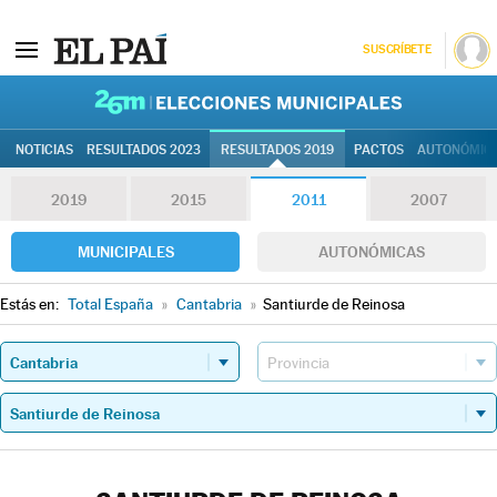
SUSCRÍBETE
26M | Elec
NOTICIAS
RESULTADOS 2023
RESULTADOS 2019
PACTOS
AUTONÓMIC
2019
2015
2011
2007
MUNICIPALES
AUTONÓMICAS
Estás en:
Total España
»
Cantabria
»
Santiurde de Reinosa