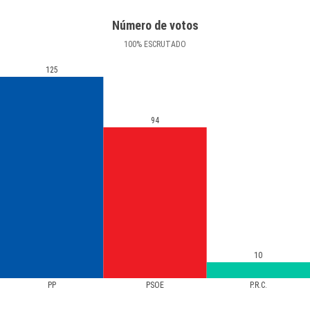
Número de votos
100
%
ESCRUTADO
125
94
10
PP
PSOE
P.R.C.