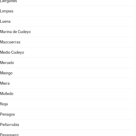
Liérganes
Limpias
Luena
Marina de Cudeyo
Mazcuerras
Medio Cudeyo
Meruelo
Miengo
Miera
Molledo
Noja
Penagos
Peñarrubia
Pesaguero