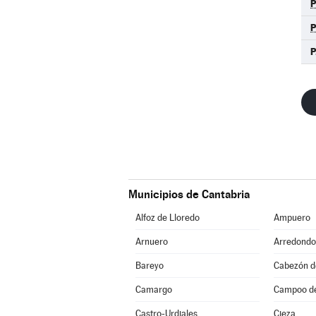
P
Municipios de Cantabria
Alfoz de Lloredo
Ampuero
Arnuero
Arredondo
Bareyo
Cabezón de
Camargo
Campoo d
Castro-Urdiales
Cieza