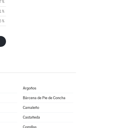
7 %
1 %
5 %
Argoños
Bárcena de Pie de Concha
Camaleño
Castañeda
Comillas