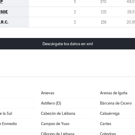
PP
5
370
49,0
PSOE
2
215
28,5
.R.C.
2
158
20,9
Descárgate los datos en xml
Anievas
Arenas de Iguña
Astillero (El)
Bárcena de Cicero
 la Sal
Cabezón de Liébana
Cabuérniga
e Enmedio
Campoo de Yuso
Cartes
Cillorigo de Liébana
Colindres