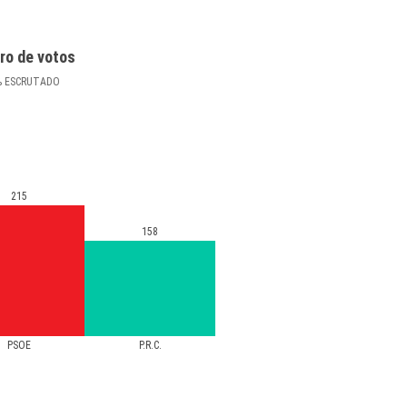
ro de votos
%
ESCRUTADO
215
158
PSOE
P.R.C.