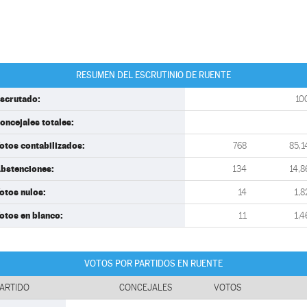
RESUMEN DEL ESCRUTINIO DE RUENTE
scrutado:
10
oncejales totales:
otos contabilizados:
768
85,1
bstenciones:
134
14,8
otos nulos:
14
1,8
otos en blanco:
11
1,4
VOTOS POR PARTIDOS EN RUENTE
ARTIDO
CONCEJALES
VOTOS