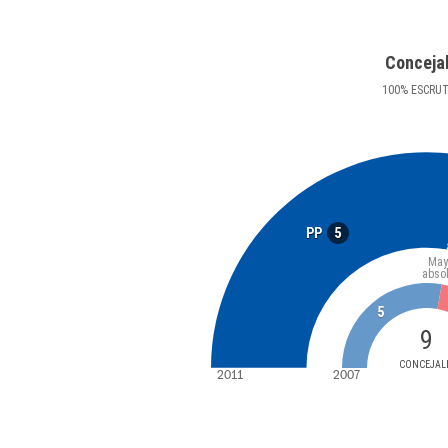
Conceja
100
%
ESCRU
5
PP
May
abso
5
9
CONCEJAL
2011
2007