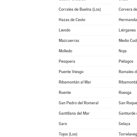
Corrales de Buelna (Los)
Corvera d
Hazas de Cesto
Liendo
Liérganes
Mazcuerras
Medio Cud
Molledo
Noja
Pesquera
Piélagos
Puente Viesgo
Ramales de
Ribamontán al Mar
Ribamontá
Ruente
Ruesga
San Pedro del Romeral
San Roque
Santillana del Mar
Santiurde 
Saro
Selaya
Tojos (Los)
Torrelave