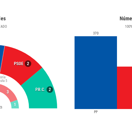
les
Núme
TADO
100
370
2
PSOE
oría
luta
5
2
P.R.C.
3
1
ES
PP