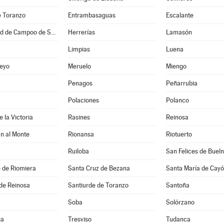
e Toranzo
Entrambasaguas
Escalante
Hermandad de Campoo de Suso
Herrerías
Lamasón
Limpias
Luena
eyo
Meruelo
Miengo
Penagos
Peñarrubia
Polaciones
Polanco
 la Victoria
Rasines
Reinosa
n al Monte
Rionansa
Riotuerto
Ruiloba
San Felices de Buel
 de Riomiera
Santa Cruz de Bezana
Santa María de Cay
de Reinosa
Santiurde de Toranzo
Santoña
Soba
Solórzano
ga
Tresviso
Tudanca