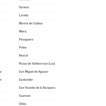
Guriezo
Laredo
Marina de Cudeyo
Miera
Pesaguero
Potes
Reocín
Rozas de Valdearroyo (Las)
na
San Miguel de Aguayo
ón
Santander
San Vicente de la Barquera
Suances
Udías