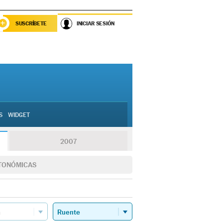
SUSCRÍBETE
INICIAR SESIÓN
S
WIDGET
2007
TONÓMICAS