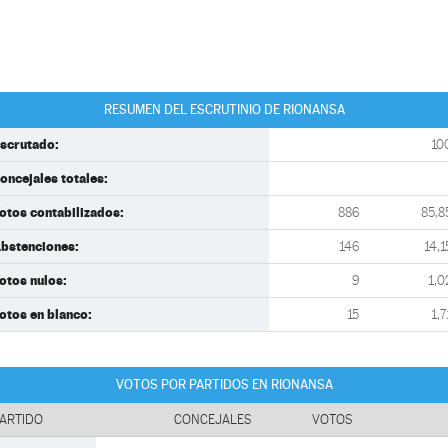
RESUMEN DEL ESCRUTINIO DE RIONANSA
scrutado:
10
oncejales totales:
otos contabilizados:
886
85,8
bstenciones:
146
14,1
otos nulos:
9
1,0
otos en blanco:
15
1,7
VOTOS POR PARTIDOS EN RIONANSA
ARTIDO
CONCEJALES
VOTOS