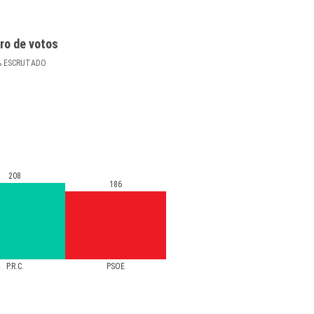
ro de votos
%
ESCRUTADO
208
186
P.R.C.
PSOE