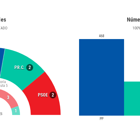
les
Núme
TADO
100
468
2
P.R.C.
oría
luta
5
2
PSOE
3
1
ES
PP