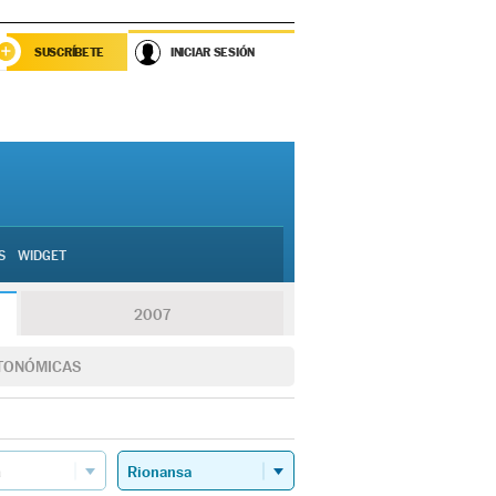
SUSCRÍBETE
INICIAR SESIÓN
S
WIDGET
2007
TONÓMICAS