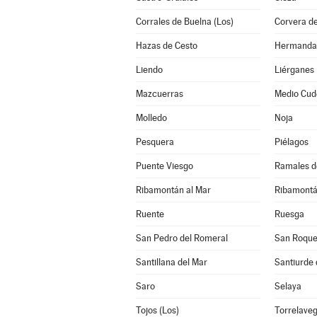
Corrales de Buelna (Los)
Corvera d
Hazas de Cesto
Liendo
Liérganes
Mazcuerras
Medio Cud
Molledo
Noja
Pesquera
Piélagos
Puente Viesgo
Ramales de
Ribamontán al Mar
Ribamontá
Ruente
Ruesga
San Pedro del Romeral
San Roque
Santillana del Mar
Santiurde 
Saro
Selaya
Tojos (Los)
Torrelave