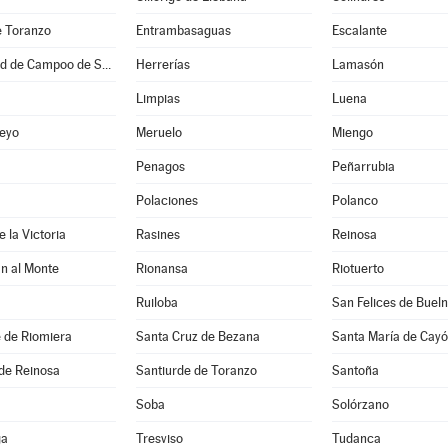
e Toranzo
Entrambasaguas
Escalante
Hermandad de Campoo de Suso
Herrerías
Lamasón
Limpias
Luena
eyo
Meruelo
Miengo
Penagos
Peñarrubia
Polaciones
Polanco
 la Victoria
Rasines
Reinosa
n al Monte
Rionansa
Riotuerto
Ruiloba
San Felices de Buel
 de Riomiera
Santa Cruz de Bezana
Santa María de Cay
de Reinosa
Santiurde de Toranzo
Santoña
Soba
Solórzano
ga
Tresviso
Tudanca