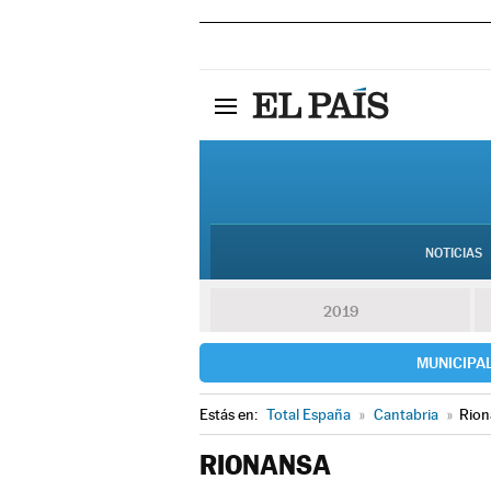
NOTICIAS
2019
MUNICIPA
Estás en:
Total España
»
Cantabria
»
Rion
RIONANSA