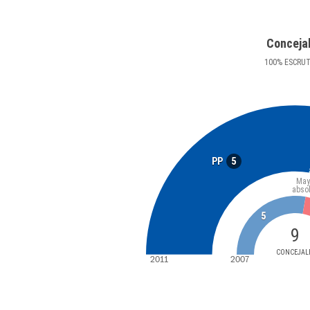
Conceja
100
%
ESCRU
5
PP
May
abso
5
9
CONCEJAL
2011
2007