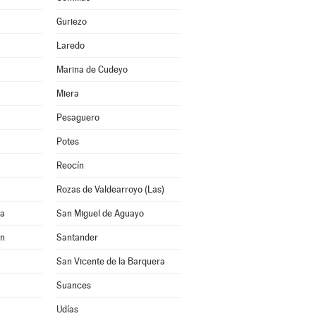
Guriezo
Laredo
Marina de Cudeyo
Miera
Pesaguero
Potes
Reocín
Rozas de Valdearroyo (Las)
na
San Miguel de Aguayo
ón
Santander
San Vicente de la Barquera
Suances
Udías