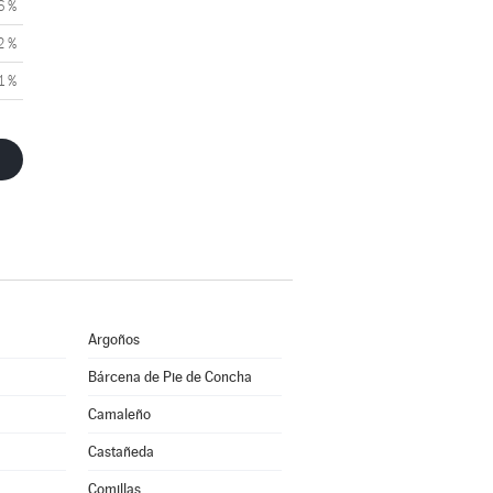
6 %
2 %
1 %
Argoños
Bárcena de Pie de Concha
Camaleño
Castañeda
Comillas