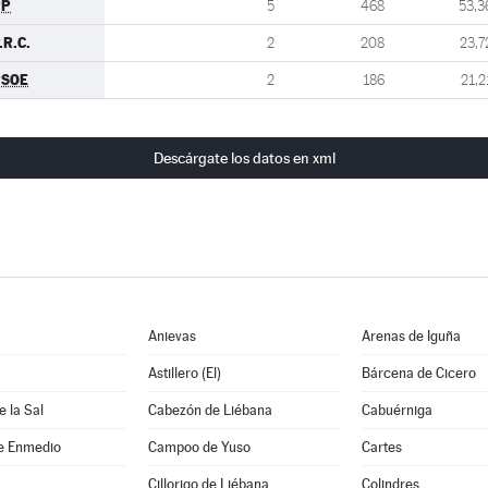
PP
5
468
53,3
.R.C.
2
208
23,7
PSOE
2
186
21,2
Descárgate los datos en xml
Anievas
Arenas de Iguña
Astillero (El)
Bárcena de Cicero
 la Sal
Cabezón de Liébana
Cabuérniga
e Enmedio
Campoo de Yuso
Cartes
Cillorigo de Liébana
Colindres