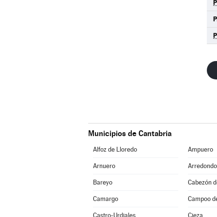
P
Municipios de Cantabria
Alfoz de Lloredo
Ampuero
Arnuero
Arredondo
Bareyo
Cabezón de
Camargo
Campoo d
Castro-Urdiales
Cieza