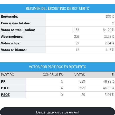
RESUMEN DEL ESCRUTINIO DE RIOTUERTO
Escrutado:
100 %
Concejales totales:
9
Votos contabilizados:
1.153
84,22 %
Abstenciones:
216
15,78 %
Votos nulos:
27
2,34 %
Votos en blanco:
13
1,15 %
VOTOS POR PARTIDOS EN RIOTUERTO
PARTIDO
CONCEJALES
VOTOS
%
PP
5
529
46,98 %
P.R.C.
4
525
46,63 %
PSOE
0
59
5,24 %
Descárgate los datos en xml