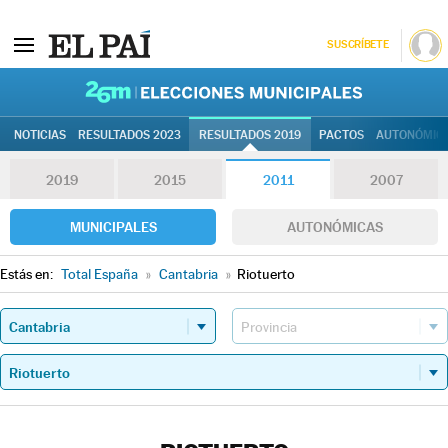
SUSCRÍBETE
26M | Elec
NOTICIAS
RESULTADOS 2023
RESULTADOS 2019
PACTOS
AUTONÓMIC
2019
2015
2011
2007
MUNICIPALES
AUTONÓMICAS
Estás en:
Total España
»
Cantabria
»
Riotuerto