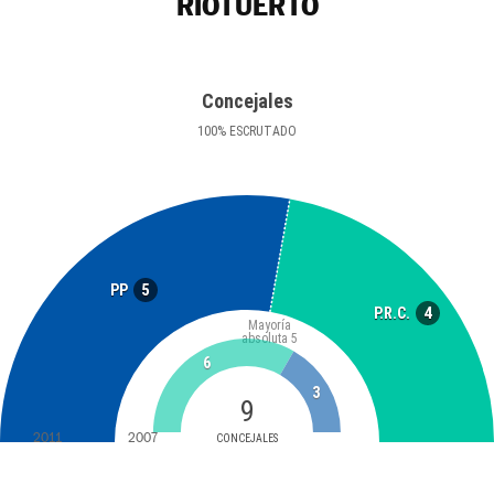
RIOTUERTO
Concejales
100
%
ESCRUTADO
5
PP
4
P.R.C.
Mayoría
absoluta
5
6
3
9
2011
2007
CONCEJALES