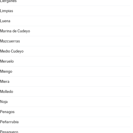
Liérganes
Limpias
Luena
Marina de Cudeyo
Mazcuerras
Medio Cudeyo
Meruelo
Miengo
Miera
Molledo
Noja
Penagos
Peñarrubia
Pesaguero