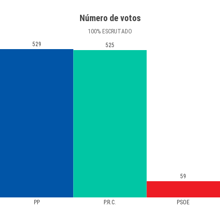
Número de votos
100
%
ESCRUTADO
529
525
59
PP
P.R.C.
PSOE