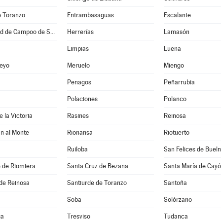
e Toranzo
Entrambasaguas
Escalante
Hermandad de Campoo de Suso
Herrerías
Lamasón
Limpias
Luena
eyo
Meruelo
Miengo
Penagos
Peñarrubia
Polaciones
Polanco
 la Victoria
Rasines
Reinosa
n al Monte
Rionansa
Riotuerto
Ruiloba
San Felices de Buel
 de Riomiera
Santa Cruz de Bezana
Santa María de Cay
de Reinosa
Santiurde de Toranzo
Santoña
Soba
Solórzano
ga
Tresviso
Tudanca