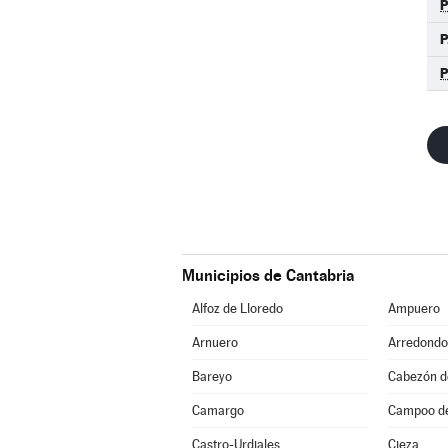
P
Municipios de Cantabria
Alfoz de Lloredo
Ampuero
Arnuero
Arredondo
Bareyo
Cabezón de
Camargo
Campoo d
Castro-Urdiales
Cieza