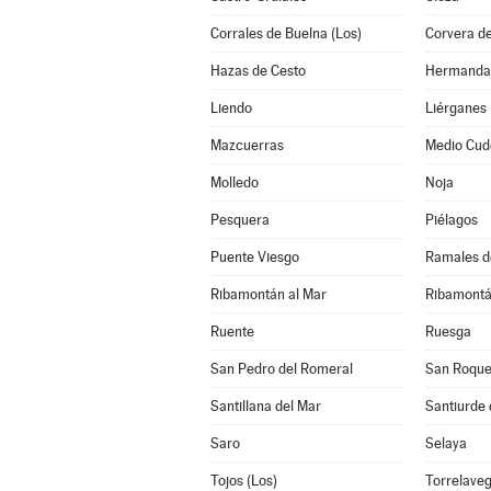
Corrales de Buelna (Los)
Corvera d
Hazas de Cesto
Liendo
Liérganes
Mazcuerras
Medio Cud
Molledo
Noja
Pesquera
Piélagos
Puente Viesgo
Ramales de
Ribamontán al Mar
Ribamontá
Ruente
Ruesga
San Pedro del Romeral
San Roque
Santillana del Mar
Santiurde 
Saro
Selaya
Tojos (Los)
Torrelave