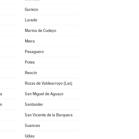
Guriezo
Laredo
Marina de Cudeyo
Miera
Pesaguero
Potes
Reocín
Rozas de Valdearroyo (Las)
na
San Miguel de Aguayo
ón
Santander
San Vicente de la Barquera
Suances
Udías