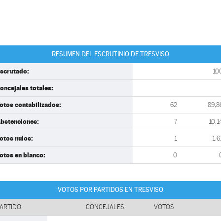
RESUMEN DEL ESCRUTINIO DE TRESVISO
scrutado:
10
oncejales totales:
otos contabilizados:
62
89,8
bstenciones:
7
10,1
otos nulos:
1
1,6
otos en blanco:
0
VOTOS POR PARTIDOS EN TRESVISO
ARTIDO
CONCEJALES
VOTOS