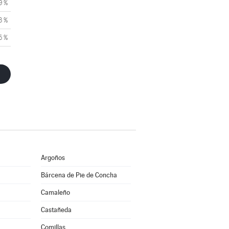
9 %
3 %
5 %
Argoños
Bárcena de Pie de Concha
Camaleño
Castañeda
Comillas