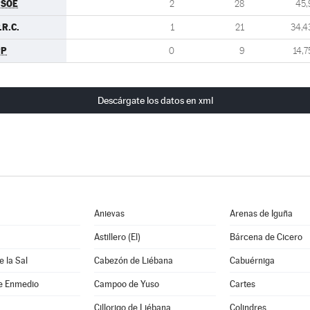
PSOE
2
28
45,
.R.C.
1
21
34,4
PP
0
9
14,7
Descárgate los datos en xml
Anievas
Arenas de Iguña
Astillero (El)
Bárcena de Cicero
 la Sal
Cabezón de Liébana
Cabuérniga
e Enmedio
Campoo de Yuso
Cartes
Cillorigo de Liébana
Colindres