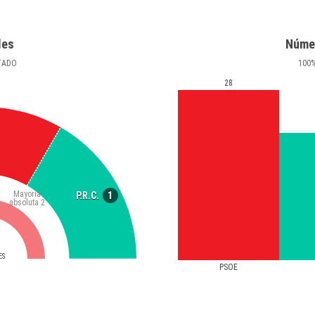
les
Núme
TADO
100
28
Mayoría
1
P.R.C.
absoluta
2
ES
PSOE