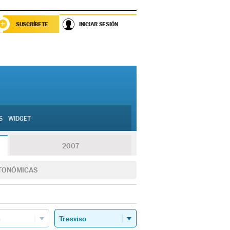
SUSCRÍBETE
INICIAR SESIÓN
S
WIDGET
2007
TONÓMICAS