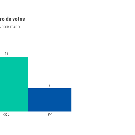
ro de votos
%
ESCRUTADO
21
9
P.R.C.
PP