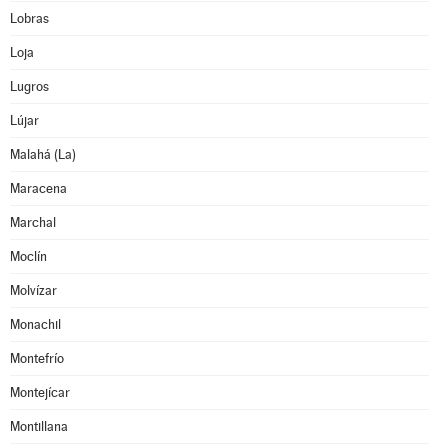
Lobras
Loja
Lugros
Lújar
Malahá (La)
Maracena
Marchal
Moclín
Molvízar
Monachil
Montefrío
Montejícar
Montillana