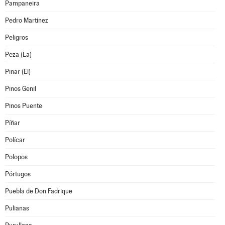
Pampaneira
Pedro Martínez
Peligros
Peza (La)
Pinar (El)
Pinos Genil
Pinos Puente
Píñar
Polícar
Polopos
Pórtugos
Puebla de Don Fadrique
Pulianas