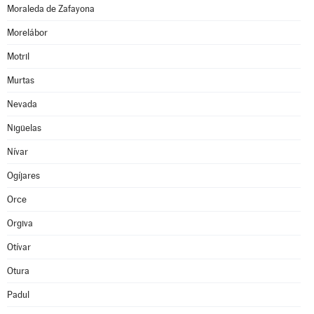
Moraleda de Zafayona
Morelábor
Motril
Murtas
Nevada
Nigüelas
Nívar
Ogíjares
Orce
Orgiva
Otívar
Otura
Padul