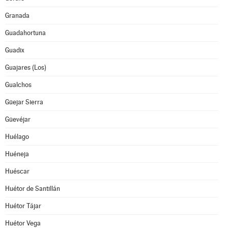
Granada
Guadahortuna
Guadix
Guajares (Los)
Gualchos
Güejar Sierra
Güevéjar
Huélago
Huéneja
Huéscar
Huétor de Santillán
Huétor Tájar
Huétor Vega