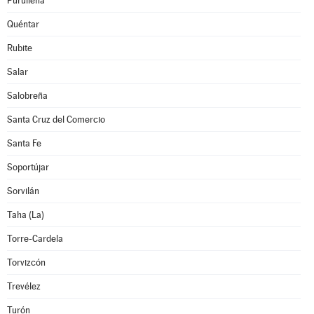
Purullena
Quéntar
Rubite
Salar
Salobreña
Santa Cruz del Comercio
Santa Fe
Soportújar
Sorvilán
Taha (La)
Torre-Cardela
Torvizcón
Trevélez
Turón