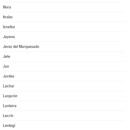
Illora
Itrabo
Iznalloz
Jayena
Jerez del Marquesado
Jete
Jun
Juviles
Láchar
Lanjarón
Lanteira
Lecrín
Lentegí