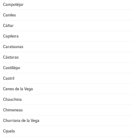
Campotéjar
Caniles
Cáñar
Capileira
Carataunas
Cástaras
Castilléjar
Castril
Cenes de la Vega
Chauchina
Chimeneas
Churriana de la Vega
Cijuela