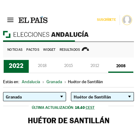
SUSCRÍBETE
E
NOTICIAS
PACTOS
WIDGET
RESULTADOS
2022
2018
2015
2012
2008
Estás en:
Andalucía
»
Granada
»
Huétor de Santillán
16.40
ÚLTIMA ACTUALIZACIÓN:
CEST
HUÉTOR DE SANTILLÁN