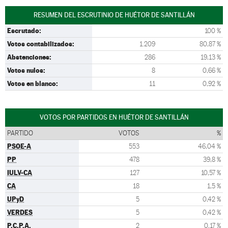
RESUMEN DEL ESCRUTINIO DE HUÉTOR DE SANTILLÁN
Escrutado:
100 %
Votos contabilizados:
1.209
80,87 %
Abstenciones:
286
19,13 %
Votos nulos:
8
0,66 %
Votos en blanco:
11
0,92 %
VOTOS POR PARTIDOS EN HUÉTOR DE SANTILLÁN
PARTIDO
VOTOS
%
PSOE-A
553
46,04 %
PP
478
39,8 %
IULV-CA
127
10,57 %
CA
18
1,5 %
UPyD
5
0,42 %
VERDES
5
0,42 %
P.C.P.A.
2
0,17 %