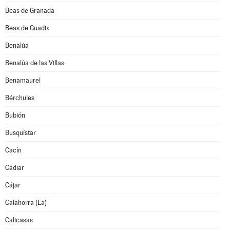
Beas de Granada
Beas de Guadix
Benalúa
Benalúa de las Villas
Benamaurel
Bérchules
Bubión
Busquístar
Cacín
Cádiar
Cájar
Calahorra (La)
Calicasas