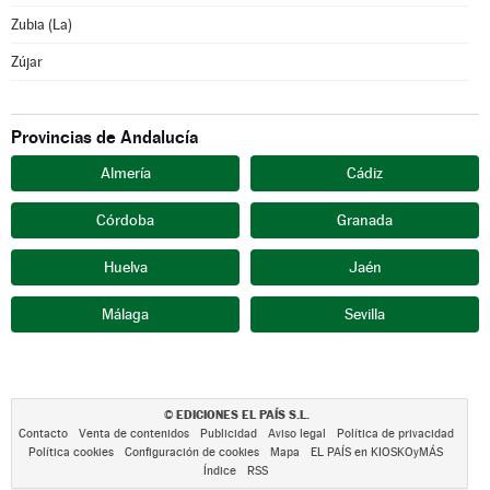
Zubia (La)
Zújar
Provincias de Andalucía
Almería
Cádiz
Córdoba
Granada
Huelva
Jaén
Málaga
Sevilla
EDICIONES EL PAÍS S.L.
©
Contacto
Venta de contenidos
Publicidad
Aviso legal
Política de privacidad
Política cookies
Configuración de cookies
Mapa
EL PAÍS en KIOSKOyMÁS
Índice
RSS