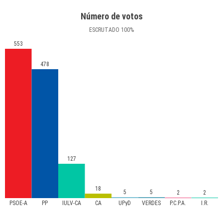
Número de votos
ESCRUTADO
100
%
553
478
127
18
5
5
2
2
PSOE-A
PP
IULV-CA
CA
UPyD
VERDES
P.C.P.A.
I.R.