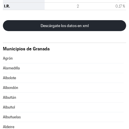
I.R.
2
0,17 %
Descárgate los datos en xml
Municipios de Granada
Agrón
Alamedilla
Albolote
Albondón
Albuñán
Albuñol
Albuñuelas
Aldeire