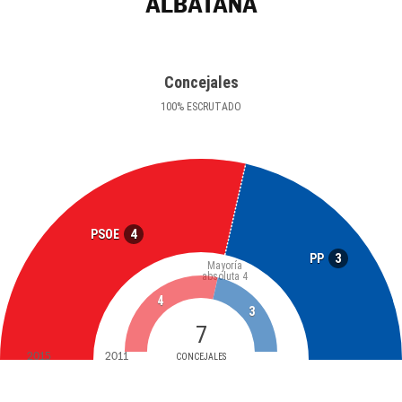
ALBATANA
Concejales
100
%
ESCRUTADO
4
PSOE
3
PP
Mayoría
absoluta
4
4
3
7
2015
2011
CONCEJALES