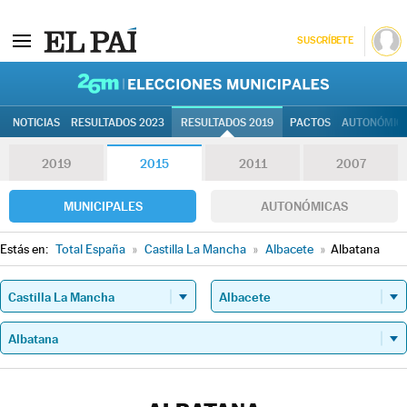
SUSCRÍBETE
26M | Elec
NOTICIAS
RESULTADOS 2023
RESULTADOS 2019
PACTOS
AUTONÓMIC
2019
2015
2011
2007
MUNICIPALES
AUTONÓMICAS
Estás en:
Total España
»
Castilla La Mancha
»
Albacete
»
Albatana