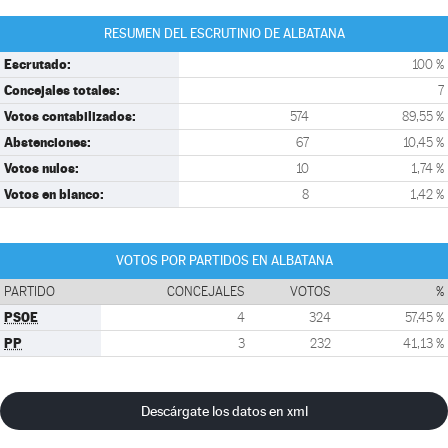
RESUMEN DEL ESCRUTINIO DE ALBATANA
Escrutado:
100 %
Concejales totales:
7
Votos contabilizados:
574
89,55 %
Abstenciones:
67
10,45 %
Votos nulos:
10
1,74 %
Votos en blanco:
8
1,42 %
VOTOS POR PARTIDOS EN ALBATANA
PARTIDO
CONCEJALES
VOTOS
%
PSOE
4
324
57,45 %
PP
3
232
41,13 %
Descárgate los datos en xml