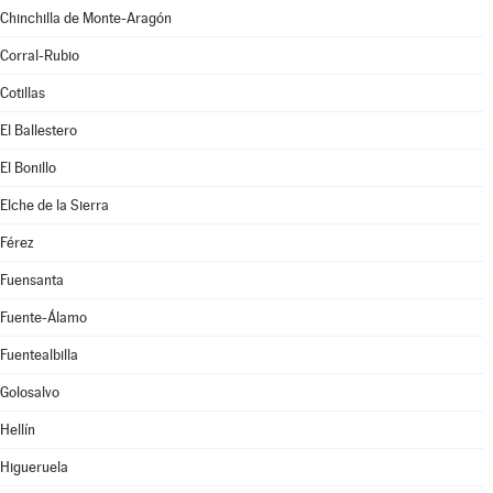
Chinchilla de Monte-Aragón
Corral-Rubio
Cotillas
El Ballestero
El Bonillo
Elche de la Sierra
Férez
Fuensanta
Fuente-Álamo
Fuentealbilla
Golosalvo
Hellín
Higueruela