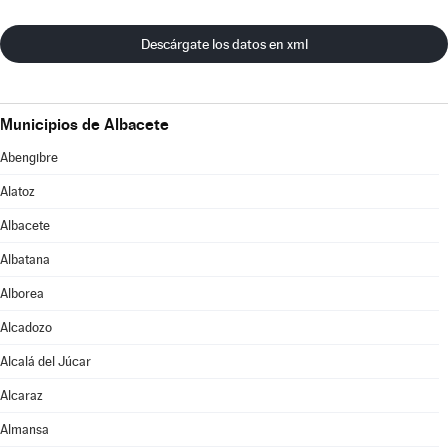
Descárgate los datos en xml
Municipios de Albacete
Abengibre
Alatoz
Albacete
Albatana
Alborea
Alcadozo
Alcalá del Júcar
Alcaraz
Almansa