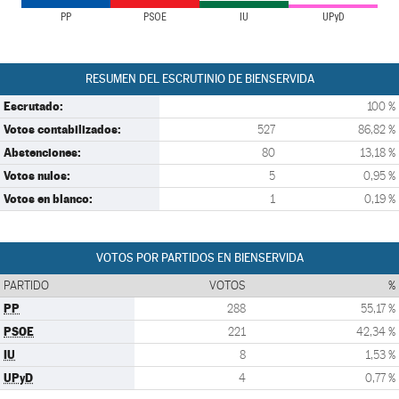
PP
PSOE
IU
UPyD
RESUMEN DEL ESCRUTINIO DE BIENSERVIDA
Escrutado:
100 %
Votos contabilizados:
527
86,82 %
Abstenciones:
80
13,18 %
Votos nulos:
5
0,95 %
Votos en blanco:
1
0,19 %
VOTOS POR PARTIDOS EN BIENSERVIDA
PARTIDO
VOTOS
%
PP
288
55,17 %
PSOE
221
42,34 %
IU
8
1,53 %
UPyD
4
0,77 %