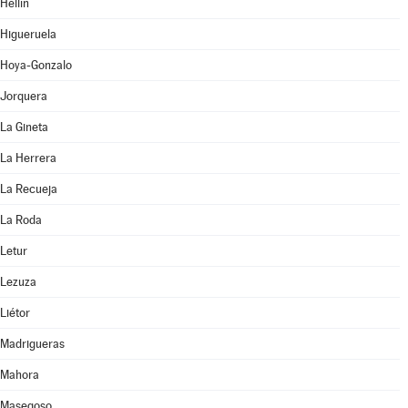
Hellín
Higueruela
Hoya-Gonzalo
Jorquera
La Gineta
La Herrera
La Recueja
La Roda
Letur
Lezuza
Liétor
Madrigueras
Mahora
Masegoso