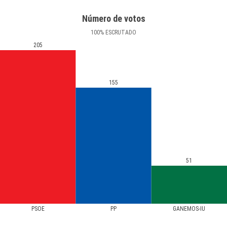
Número de votos
100
%
ESCRUTADO
205
155
51
PSOE
PP
GANEMOS-IU