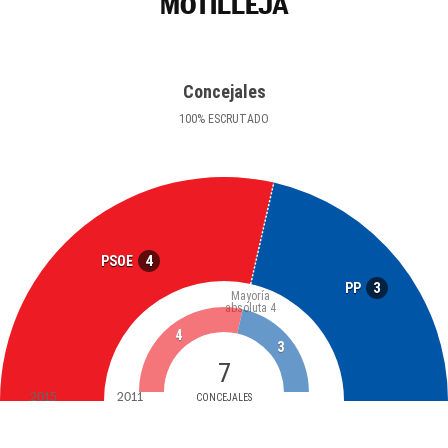
MOTILLEJA
Concejales
100
%
ESCRUTADO
4
PSOE
3
PP
Mayoría
absoluta
4
4
3
7
2015
2011
CONCEJALES