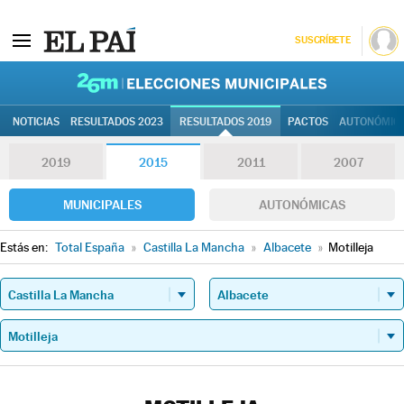
SUSCRÍBETE
26M | Elec
NOTICIAS
RESULTADOS 2023
RESULTADOS 2019
PACTOS
AUTONÓMIC
2019
2015
2011
2007
MUNICIPALES
AUTONÓMICAS
Estás en:
Total España
»
Castilla La Mancha
»
Albacete
»
Motilleja