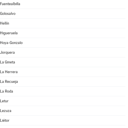
Fuentealbilla
Golosalvo
Hellín
Higueruela
Hoya-Gonzalo
Jorquera
La Gineta
La Herrera
La Recueja
La Roda
Letur
Lezuza
Liétor