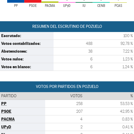
PP
PSOE
PACMA
UPyD
IU
CENB
PCAS
RESUMEN DEL ESCRUTINIO DE POZUELO
Escrutado:
100 %
Votos contabilizados:
488
92,78 %
Abstenciones:
38
7,22 %
Votos nulos:
6
1,23 %
Votos en blanco:
6
1,24 %
VOTOS POR PARTIDOS EN POZUELO
PARTIDO
VOTOS
%
PP
258
53,53 %
PSOE
207
42,95 %
PACMA
4
0,83 %
UPyD
2
0,41 %