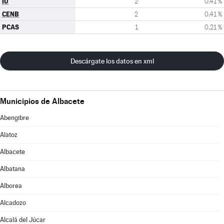
IU
2
0,41 %
CENB
2
0,41 %
PCAS
1
0,21 %
Descárgate los datos en xml
Municipios de Albacete
Abengibre
Alatoz
Albacete
Albatana
Alborea
Alcadozo
Alcalá del Júcar