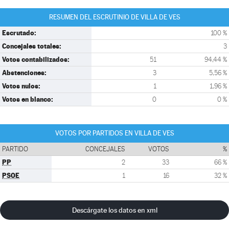
RESUMEN DEL ESCRUTINIO DE VILLA DE VES
Escrutado:
100 %
Concejales totales:
3
Votos contabilizados:
51
94,44 %
Abstenciones:
3
5,56 %
Votos nulos:
1
1,96 %
Votos en blanco:
0
0 %
VOTOS POR PARTIDOS EN VILLA DE VES
PARTIDO
CONCEJALES
VOTOS
%
PP
2
33
66 %
PSOE
1
16
32 %
Descárgate los datos en xml