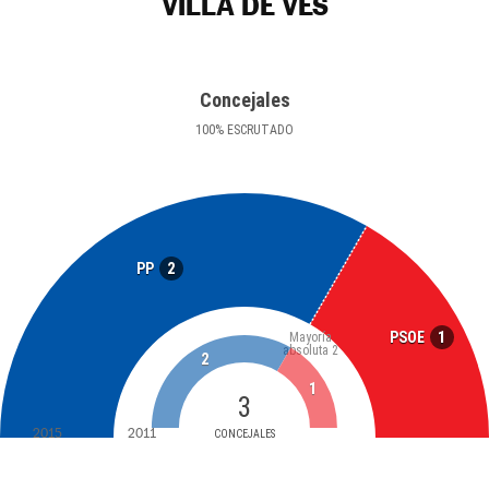
VILLA DE VES
Concejales
100
%
ESCRUTADO
2
PP
1
PSOE
Mayoría
absoluta
2
2
1
3
2015
2011
CONCEJALES