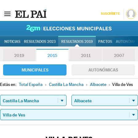
SUSCRÍBETE
26M | Elec
NOTICIAS
RESULTADOS 2023
RESULTADOS 2019
PACTOS
AUTONÓMIC
2019
2015
2011
2007
MUNICIPALES
AUTONÓMICAS
Estás en:
Total España
»
Castilla La Mancha
»
Albacete
»
Villa de Ves