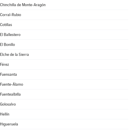
Chinchilla de Monte-Aragón
Corral-Rubio
Cotillas
El Ballestero
El Bonillo
Elche de la Sierra
Férez
Fuensanta
Fuente-Álamo
Fuentealbilla
Golosalvo
Hellín
Higueruela