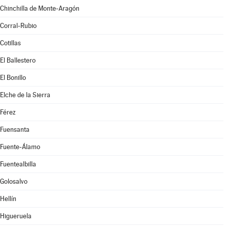
Chinchilla de Monte-Aragón
Corral-Rubio
Cotillas
El Ballestero
El Bonillo
Elche de la Sierra
Férez
Fuensanta
Fuente-Álamo
Fuentealbilla
Golosalvo
Hellín
Higueruela