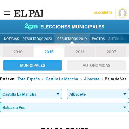
SUSCRÍBETE
26M | Elec
NOTICIAS
RESULTADOS 2023
RESULTADOS 2019
PACTOS
AUTONÓMIC
2019
2015
2011
2007
MUNICIPALES
AUTONÓMICAS
Estás en:
Total España
»
Castilla La Mancha
»
Albacete
»
Balsa de Ves