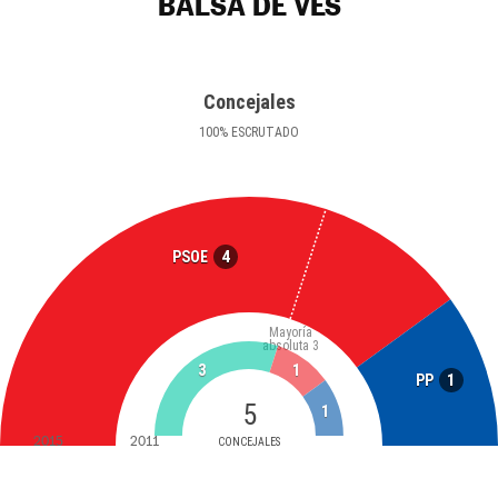
BALSA DE VES
Concejales
100
%
ESCRUTADO
4
PSOE
Mayoría
absoluta
3
3
1
1
PP
5
1
2015
2011
CONCEJALES