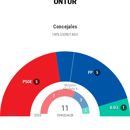
ONTUR
Concejales
100
%
ESCRUTADO
5
PP
5
PSOE
Mayoría
absoluta
6
7
3
11
1
A.O.I.
1
2015
2011
CONCEJALES