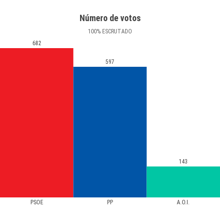
Número de votos
100
%
ESCRUTADO
682
597
143
PSOE
PP
A.O.I.