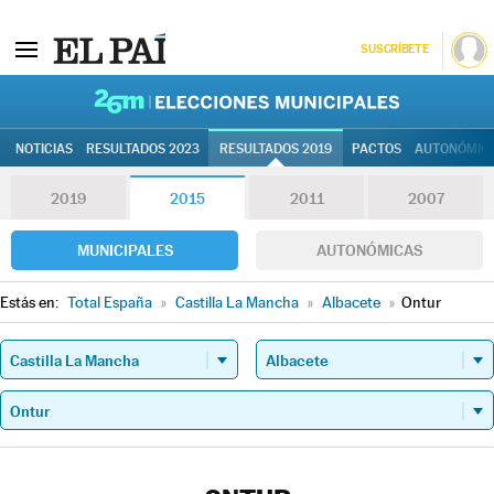
SUSCRÍBETE
26M | Elec
NOTICIAS
RESULTADOS 2023
RESULTADOS 2019
PACTOS
AUTONÓMIC
2019
2015
2011
2007
MUNICIPALES
AUTONÓMICAS
Estás en:
Total España
»
Castilla La Mancha
»
Albacete
»
Ontur