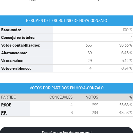
PSOE
PP
RESUMEN DEL ESCRUTINIO DE HOYA-GONZALO
Escrutado:
100 %
Concejales totales:
7
Votos contabilizados:
566
93,55 %
Abstenciones:
39
6,45 %
Votos nulos:
29
5,12 %
Votos en blanco:
4
0,74 %
VOTOS POR PARTIDOS EN HOYA-GONZALO
PARTIDO
CONCEJALES
VOTOS
%
PSOE
4
299
55,68 %
PP
3
234
43,58 %
Descárgate los datos en xml