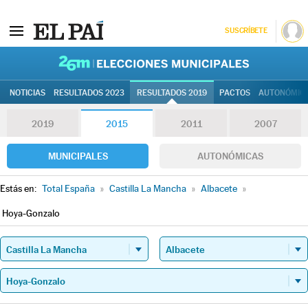
SUSCRÍBETE
26M | Elec
NOTICIAS
RESULTADOS 2023
RESULTADOS 2019
PACTOS
AUTONÓMIC
2019
2015
2011
2007
MUNICIPALES
AUTONÓMICAS
Estás en:
Total España
»
Castilla La Mancha
»
Albacete
»
Hoya-Gonzalo