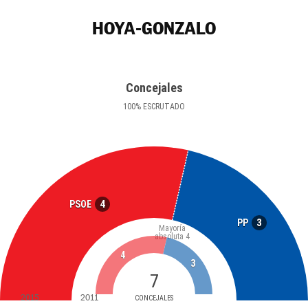
HOYA-GONZALO
Concejales
100
%
ESCRUTADO
4
PSOE
3
PP
Mayoría
absoluta
4
4
3
7
2015
2011
CONCEJALES