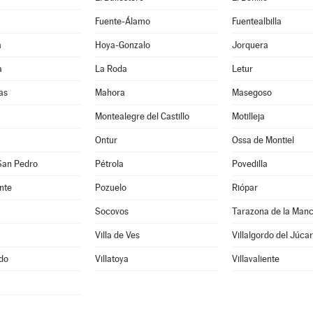
Fuente-Álamo
Fuentealbilla
a
Hoya-Gonzalo
Jorquera
a
La Roda
Letur
as
Mahora
Masegoso
Montealegre del Castillo
Motilleja
Ontur
Ossa de Montiel
San Pedro
Pétrola
Povedilla
nte
Pozuelo
Riópar
Socovos
Tarazona de la Man
Villa de Ves
Villalgordo del Júcar
edo
Villatoya
Villavaliente