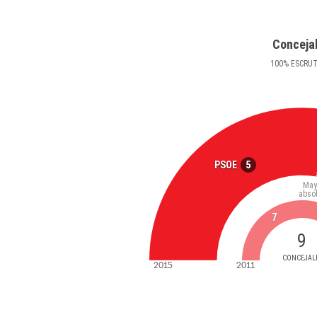
Conceja
100
%
ESCRU
5
PSOE
May
abso
7
9
CONCEJAL
2015
2011