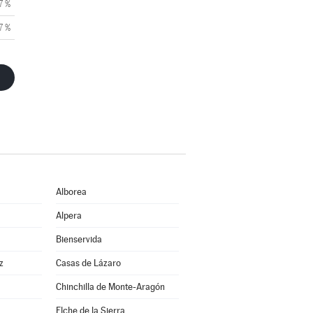
7 %
7 %
Alborea
Alpera
Bienservida
z
Casas de Lázaro
Chinchilla de Monte-Aragón
Elche de la Sierra