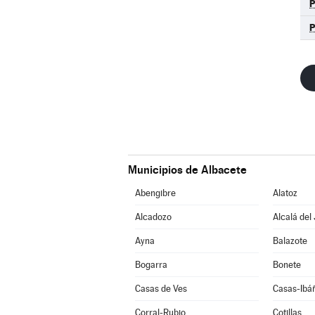
Municipios de Albacete
Abengibre
Alatoz
Alcadozo
Alcalá del
Ayna
Balazote
Bogarra
Bonete
Casas de Ves
Casas-Ibá
Corral-Rubio
Cotillas