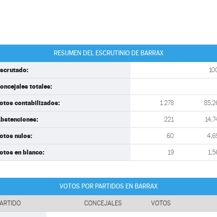
RESUMEN DEL ESCRUTINIO DE BARRAX
scrutado:
10
oncejales totales:
otos contabilizados:
1.278
85,2
bstenciones:
221
14,7
otos nulos:
60
4,6
otos en blanco:
19
1,5
VOTOS POR PARTIDOS EN BARRAX
ARTIDO
CONCEJALES
VOTOS