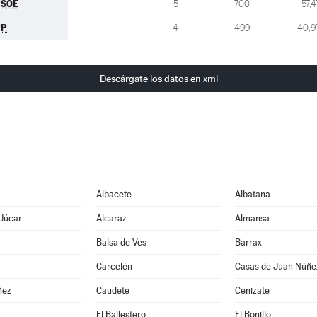
PSOE
5
700
57,4
PP
4
499
40,9
Descárgate los datos en xml
Albacete
Albatana
 Júcar
Alcaraz
Almansa
Balsa de Ves
Barrax
Carcelén
Casas de Juan Núñe
ñez
Caudete
Cenizate
El Ballestero
El Bonillo