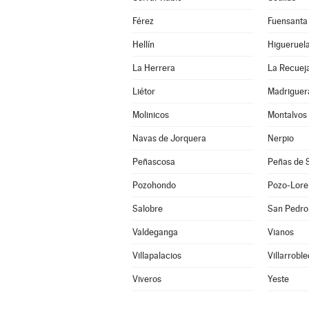
Férez
Fuensanta
Hellín
Higueruel
La Herrera
La Recuej
Liétor
Madriguer
Molinicos
Montalvos
Navas de Jorquera
Nerpio
Peñascosa
Peñas de 
Pozohondo
Pozo-Lore
Salobre
San Pedro
Valdeganga
Vianos
Villapalacios
Villarrobl
Viveros
Yeste