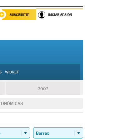
SUSCRÍBETE
INICIAR SESIÓN
S
WIDGET
2007
TONÓMICAS