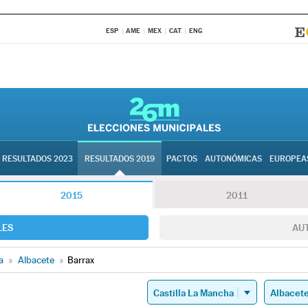
ESP
AME
MEX
CAT
ENG
RESULTADOS 2023
RESULTADOS 2019
PACTOS
AUTONÓMICAS
EUROPEA
2015
2011
LES
AU
a
»
Albacete
»
Barrax