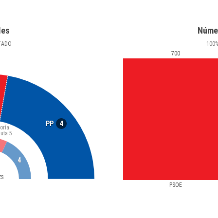
les
Núme
TADO
100
700
4
PP
oría
luta
5
4
ES
PSOE