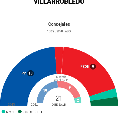
VILLARROBLEDO
Concejales
100
%
ESCRUTADO
9
PSOE
10
PP
Mayoría
absoluta
11
9
10
21
2
2015
2011
CONCEJALES
SPV
1
GANEMOS-IU
1