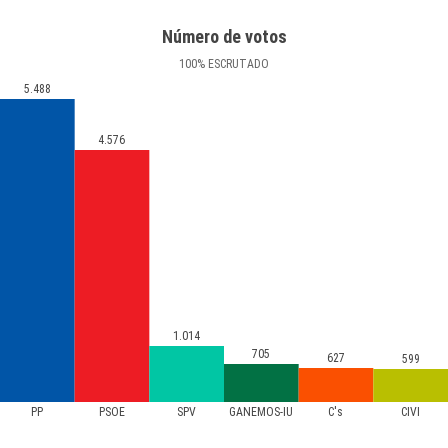
Número de votos
100
%
ESCRUTADO
5.488
4.576
1.014
705
627
599
PP
PSOE
SPV
GANEMOS-IU
C's
CIVI