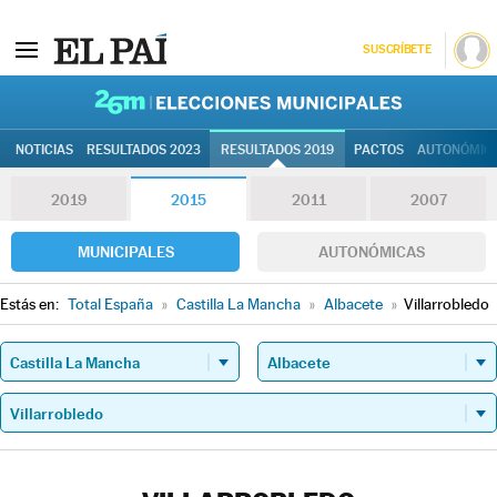
SUSCRÍBETE
26M | Elec
NOTICIAS
RESULTADOS 2023
RESULTADOS 2019
PACTOS
AUTONÓMIC
2019
2015
2011
2007
MUNICIPALES
AUTONÓMICAS
Estás en:
Total España
»
Castilla La Mancha
»
Albacete
»
Villarrobledo