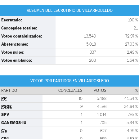
RESUMEN DEL ESCRUTINIO DE VILLARROBLEDO
Escrutado:
100 %
Concejales totales:
21
Votos contabilizados:
13.549
72,97 %
Abstenciones:
5.018
27,03 %
Votos nulos:
337
2,49 %
Votos en blanco:
203
1,54 %
VOTOS POR PARTIDOS EN VILLARROBLEDO
PARTIDO
CONCEJALES
VOTOS
%
PP
10
5.488
41,54 %
PSOE
9
4.576
34,64 %
SPV
1
1.014
7,67 %
GANEMOS-IU
1
705
5,34 %
C's
0
627
4,75 %
CIVI
0
599
4,53 %