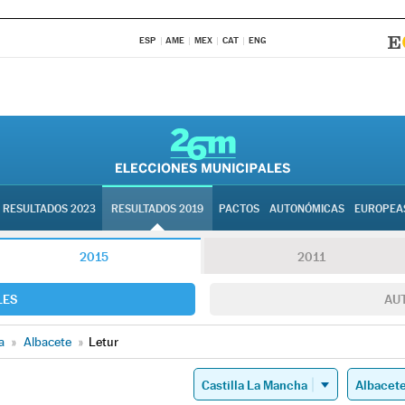
ESP
AME
MEX
CAT
ENG
RESULTADOS 2023
RESULTADOS 2019
PACTOS
AUTONÓMICAS
EUROPEA
2015
2011
LES
AU
a
»
Albacete
»
Letur