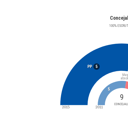
Conceja
100
%
ESCRU
5
PP
May
abso
5
9
CONCEJAL
2015
2011