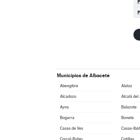
Municipios de Albacete
Abengibre
Alatoz
Alcadozo
Alcalá del
Ayna
Balazote
Bogarra
Bonete
Casas de Ves
Casas-Ibá
Corral-Rubio
Cotillas