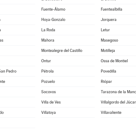
Fuente-Álamo
Fuentealbilla
a
Hoya-Gonzalo
Jorquera
a
La Roda
Letur
as
Mahora
Masegoso
Montealegre del Castillo
Motilleja
Ontur
Ossa de Montiel
San Pedro
Pétrola
Povedilla
nte
Pozuelo
Riópar
Socovos
Tarazona de la Man
Villa de Ves
Villalgordo del Júcar
edo
Villatoya
Villavaliente