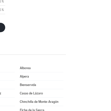
6 %
6 %
Alborea
Alpera
Bienservida
z
Casas de Lázaro
Chinchilla de Monte-Aragón
Elche de la Sierra