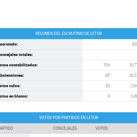
RESUMEN DEL ESCRUTINIO DE LETUR
scrutado:
10
oncejales totales:
otos contabilizados:
704
81,7
bstenciones:
157
18,2
otos nulos:
20
2,8
otos en blanco:
6
0,8
VOTOS POR PARTIDOS EN LETUR
ARTIDO
CONCEJALES
VOTOS