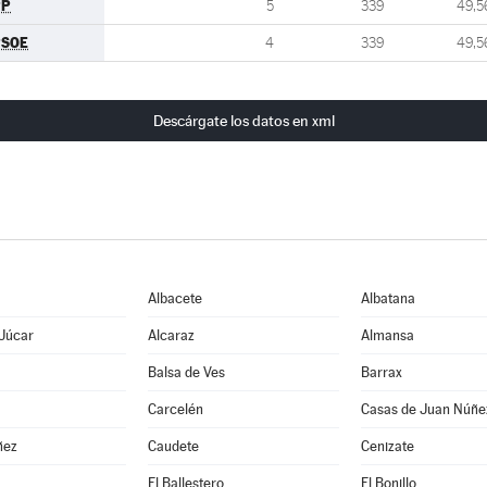
PP
5
339
49,5
PSOE
4
339
49,5
Descárgate los datos en xml
Albacete
Albatana
 Júcar
Alcaraz
Almansa
Balsa de Ves
Barrax
Carcelén
Casas de Juan Núñe
ñez
Caudete
Cenizate
El Ballestero
El Bonillo