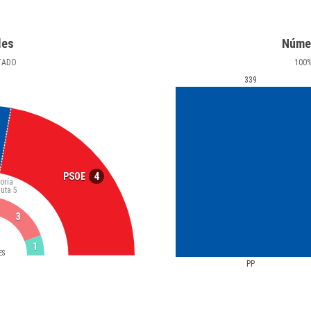
les
Núme
TADO
100
339
4
PSOE
oría
luta
5
3
1
ES
PP