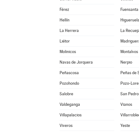
Férez
Fuensanta
Hellín
Higueruel
La Herrera
La Recuej
Liétor
Madriguer
Molinicos
Montalvos
Navas de Jorquera
Nerpio
Peñascosa
Peñas de 
Pozohondo
Pozo-Lore
Salobre
San Pedro
Valdeganga
Vianos
Villapalacios
Villarrobl
Viveros
Yeste