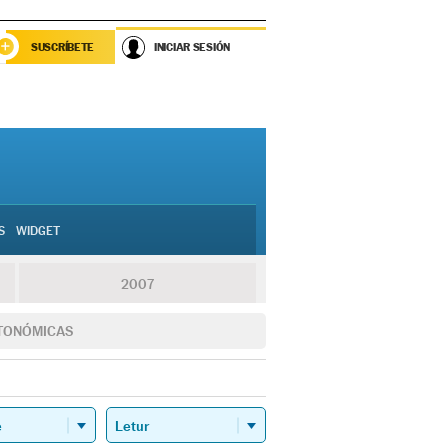
SUSCRÍBETE
INICIAR SESIÓN
S
WIDGET
2007
TONÓMICAS