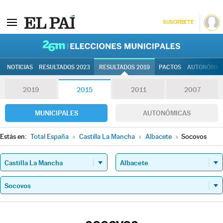
SUSCRÍBETE
26M | Elec
NOTICIAS
RESULTADOS 2023
RESULTADOS 2019
PACTOS
AUTONÓMIC
2019
2015
2011
2007
MUNICIPALES
AUTONÓMICAS
Estás en:
Total España
»
Castilla La Mancha
»
Albacete
»
Socovos