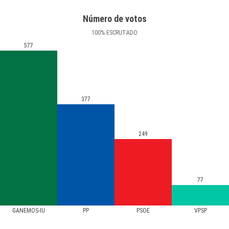
Número de votos
100
%
ESCRUTADO
577
377
249
77
GANEMOS-IU
PP
PSOE
VPSP