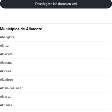
Descárgate los datos en xml
Municipios de Albacete
Abengibre
Alatoz
Albacete
Albatana
Alborea
Alcadozo
Alcalá del Júcar
Alcaraz
Almansa