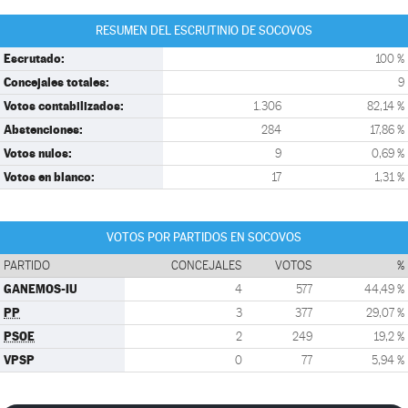
RESUMEN DEL ESCRUTINIO DE SOCOVOS
Escrutado:
100 %
Concejales totales:
9
Votos contabilizados:
1.306
82,14 %
Abstenciones:
284
17,86 %
Votos nulos:
9
0,69 %
Votos en blanco:
17
1,31 %
VOTOS POR PARTIDOS EN SOCOVOS
PARTIDO
CONCEJALES
VOTOS
%
GANEMOS-IU
4
577
44,49 %
PP
3
377
29,07 %
PSOE
2
249
19,2 %
VPSP
0
77
5,94 %