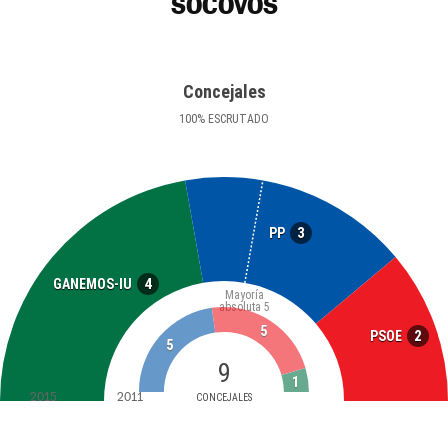
SOCOVOS
Concejales
100
%
ESCRUTADO
3
PP
4
GANEMOS-IU
Mayoría
absoluta
5
5
2
PSOE
5
9
1
2015
2011
CONCEJALES