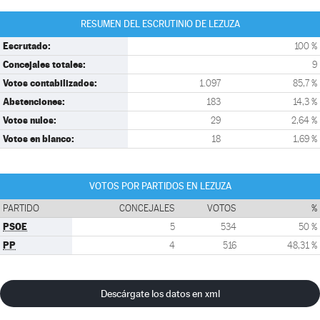
RESUMEN DEL ESCRUTINIO DE LEZUZA
Escrutado:
100 %
Concejales totales:
9
Votos contabilizados:
1.097
85,7 %
Abstenciones:
183
14,3 %
Votos nulos:
29
2,64 %
Votos en blanco:
18
1,69 %
VOTOS POR PARTIDOS EN LEZUZA
PARTIDO
CONCEJALES
VOTOS
%
PSOE
5
534
50 %
PP
4
516
48,31 %
Descárgate los datos en xml