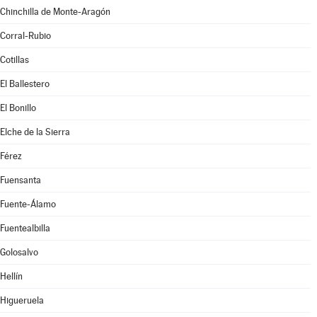
Chinchilla de Monte-Aragón
Corral-Rubio
Cotillas
El Ballestero
El Bonillo
Elche de la Sierra
Férez
Fuensanta
Fuente-Álamo
Fuentealbilla
Golosalvo
Hellín
Higueruela