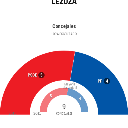
LEZUZA
Concejales
100
%
ESCRUTADO
5
PSOE
4
PP
Mayoría
absoluta
5
5
4
9
2015
2011
CONCEJALES