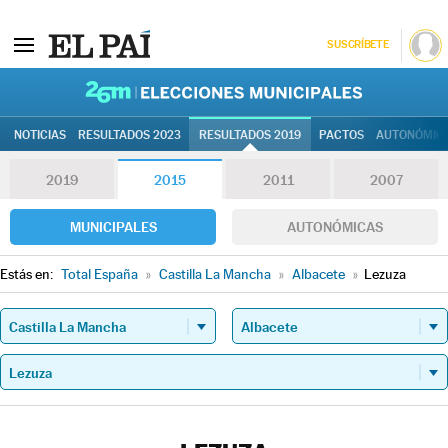
SUSCRÍBETE
26M | Elec
NOTICIAS
RESULTADOS 2023
RESULTADOS 2019
PACTOS
AUTONÓMIC
2019
2015
2011
2007
MUNICIPALES
AUTONÓMICAS
Estás en:
Total España
»
Castilla La Mancha
»
Albacete
»
Lezuza