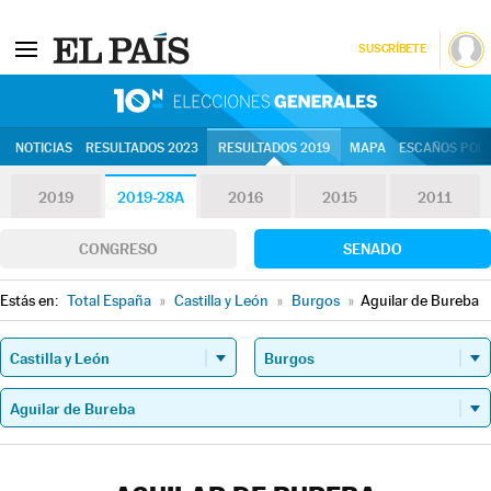
SUSCRÍBETE
10N | Eleccion
NOTICIAS
RESULTADOS 2023
RESULTADOS 2019
MAPA
ESCAÑOS POR 
2019
2019-28A
2016
2015
2011
CONGRESO
SENADO
Estás en:
Total España
»
Castilla y León
»
Burgos
»
Aguilar de Bureba