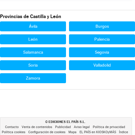
Provincias de Castilla y León
Ávila
Burgos
León
Palencia
Salamanca
Segovia
Soria
Valladolid
Zamora
EDICIONES EL PAÍS S.L.
©
Contacto
Venta de contenidos
Publicidad
Aviso legal
Política de privacidad
Política cookies
Configuración de cookies
Mapa
EL PAÍS en KIOSKOyMÁS
Índice