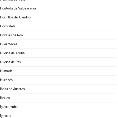
Hontoria de Valdearados
Hornillos del Camino
Hortigüela
Hoyales de Roa
Huérmeces
Huerta de Arriba
Huerta de Rey
Humada
Hurones
Ibeas de Juarros
Ibrillos
Iglesiarrubia
Iglesias