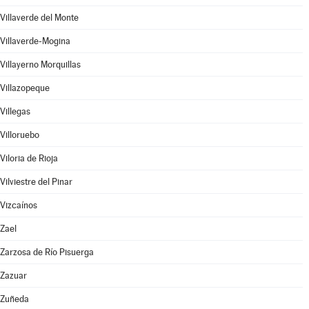
Villaverde del Monte
Villaverde-Mogina
Villayerno Morquillas
Villazopeque
Villegas
Villoruebo
Viloria de Rioja
Vilviestre del Pinar
Vizcaínos
Zael
Zarzosa de Río Pisuerga
Zazuar
Zuñeda