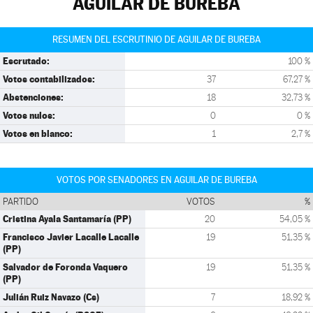
AGUILAR DE BUREBA
RESUMEN DEL ESCRUTINIO DE AGUILAR DE BUREBA
Escrutado:
100 %
Votos contabilizados:
37
67,27 %
Abstenciones:
18
32,73 %
Votos nulos:
0
0 %
Votos en blanco:
1
2,7 %
VOTOS POR SENADORES EN AGUILAR DE BUREBA
PARTIDO
VOTOS
%
Cristina Ayala Santamaría (PP)
20
54,05 %
Francisco Javier Lacalle Lacalle
19
51,35 %
(PP)
Salvador de Foronda Vaquero
19
51,35 %
(PP)
Julián Ruiz Navazo (Cs)
7
18,92 %