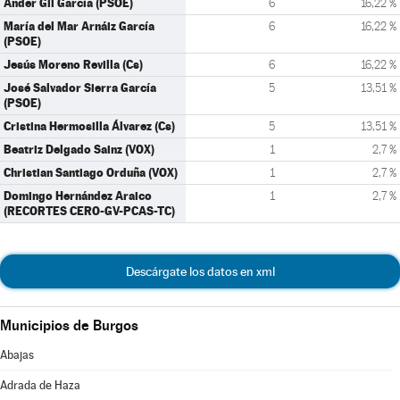
Ander Gil García (PSOE)
6
16,22 %
María del Mar Arnáiz García
6
16,22 %
(PSOE)
Jesús Moreno Revilla (Cs)
6
16,22 %
José Salvador Sierra García
5
13,51 %
(PSOE)
Cristina Hermosilla Álvarez (Cs)
5
13,51 %
Beatriz Delgado Sainz (VOX)
1
2,7 %
Christian Santiago Orduña (VOX)
1
2,7 %
Domingo Hernández Araico
1
2,7 %
(RECORTES CERO-GV-PCAS-TC)
Descárgate los datos en xml
Municipios de Burgos
Abajas
Adrada de Haza