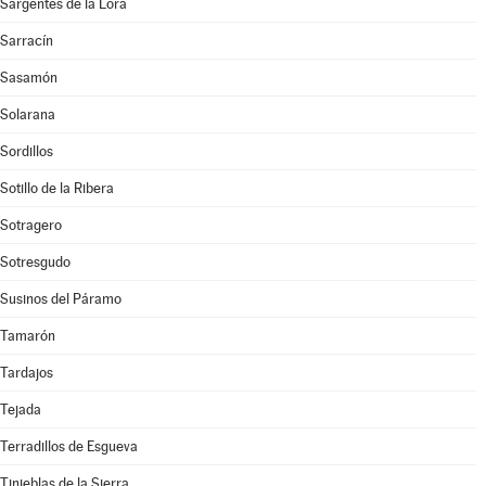
Sargentes de la Lora
Sarracín
Sasamón
Solarana
Sordillos
Sotillo de la Ribera
Sotragero
Sotresgudo
Susinos del Páramo
Tamarón
Tardajos
Tejada
Terradillos de Esgueva
Tinieblas de la Sierra