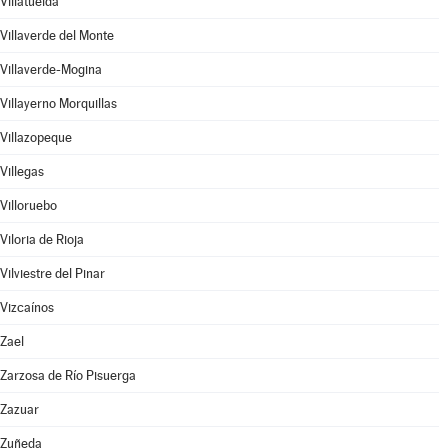
Villatuelda
Villaverde del Monte
Villaverde-Mogina
Villayerno Morquillas
Villazopeque
Villegas
Villoruebo
Viloria de Rioja
Vilviestre del Pinar
Vizcaínos
Zael
Zarzosa de Río Pisuerga
Zazuar
Zuñeda