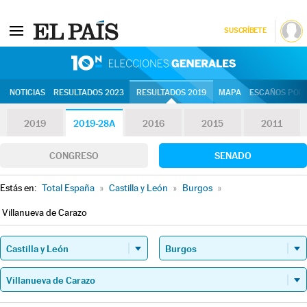
SUSCRÍBETE
10N | Eleccion
NOTICIAS
RESULTADOS 2023
RESULTADOS 2019
MAPA
ESCAÑOS POR 
2019
2019-28A
2016
2015
2011
CONGRESO
SENADO
Estás en:
Total España
»
Castilla y León
»
Burgos
»
Villanueva de Carazo