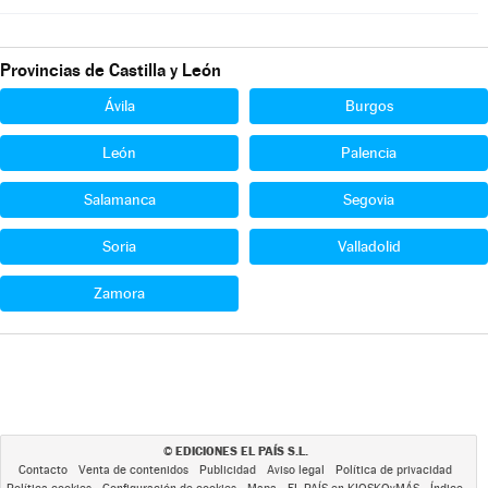
Provincias de Castilla y León
Ávila
Burgos
León
Palencia
Salamanca
Segovia
Soria
Valladolid
Zamora
EDICIONES EL PAÍS S.L.
©
Contacto
Venta de contenidos
Publicidad
Aviso legal
Política de privacidad