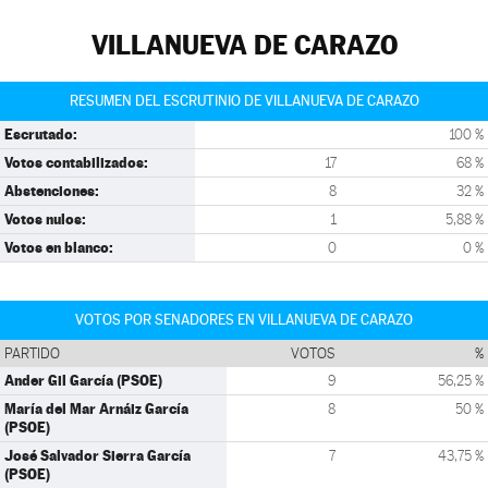
VILLANUEVA DE CARAZO
RESUMEN DEL ESCRUTINIO DE VILLANUEVA DE CARAZO
Escrutado:
100 %
Votos contabilizados:
17
68 %
Abstenciones:
8
32 %
Votos nulos:
1
5,88 %
Votos en blanco:
0
0 %
VOTOS POR SENADORES EN VILLANUEVA DE CARAZO
PARTIDO
VOTOS
%
Ander Gil García (PSOE)
9
56,25 %
María del Mar Arnáiz García
8
50 %
(PSOE)
José Salvador Sierra García
7
43,75 %
(PSOE)