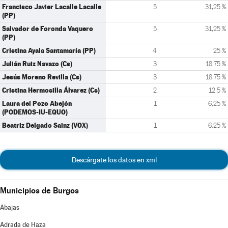
Francisco Javier Lacalle Lacalle
5
31,25 %
(PP)
Salvador de Foronda Vaquero
5
31,25 %
(PP)
Cristina Ayala Santamaría (PP)
4
25 %
Julián Ruiz Navazo (Cs)
3
18,75 %
Jesús Moreno Revilla (Cs)
3
18,75 %
Cristina Hermosilla Álvarez (Cs)
2
12,5 %
Laura del Pozo Abejón
1
6,25 %
(PODEMOS-IU-EQUO)
Beatriz Delgado Sainz (VOX)
1
6,25 %
Descárgate los datos en xml
Municipios de Burgos
Abajas
Adrada de Haza