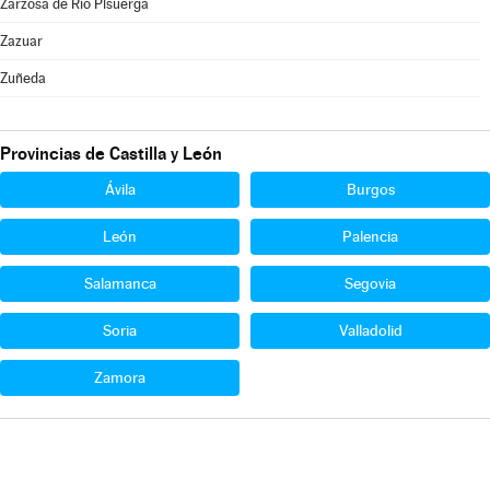
Zarzosa de Río Pisuerga
Zazuar
Zuñeda
Provincias de Castilla y León
Ávila
Burgos
León
Palencia
Salamanca
Segovia
Soria
Valladolid
Zamora