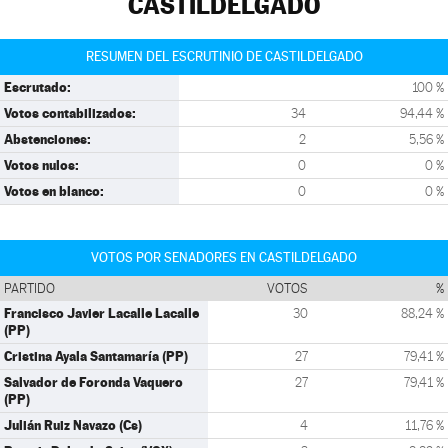
CASTILDELGADO
RESUMEN DEL ESCRUTINIO DE CASTILDELGADO
Escrutado:
100 %
Votos contabilizados:
34
94,44 %
Abstenciones:
2
5,56 %
Votos nulos:
0
0 %
Votos en blanco:
0
0 %
VOTOS POR SENADORES EN CASTILDELGADO
PARTIDO
VOTOS
%
Francisco Javier Lacalle Lacalle
30
88,24 %
(PP)
Cristina Ayala Santamaría (PP)
27
79,41 %
Salvador de Foronda Vaquero
27
79,41 %
(PP)
Julián Ruiz Navazo (Cs)
4
11,76 %