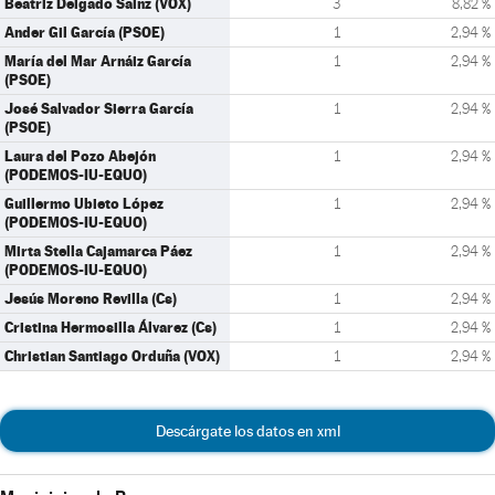
Beatriz Delgado Sainz (VOX)
3
8,82 %
Ander Gil García (PSOE)
1
2,94 %
María del Mar Arnáiz García
1
2,94 %
(PSOE)
José Salvador Sierra García
1
2,94 %
(PSOE)
Laura del Pozo Abejón
1
2,94 %
(PODEMOS-IU-EQUO)
Guillermo Ubieto López
1
2,94 %
(PODEMOS-IU-EQUO)
Mirta Stella Cajamarca Páez
1
2,94 %
(PODEMOS-IU-EQUO)
Jesús Moreno Revilla (Cs)
1
2,94 %
Cristina Hermosilla Álvarez (Cs)
1
2,94 %
Christian Santiago Orduña (VOX)
1
2,94 %
Descárgate los datos en xml