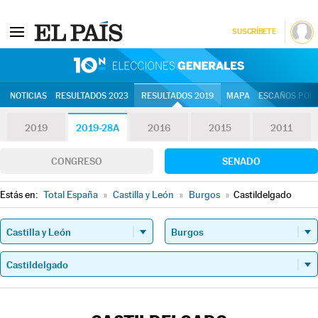
SUSCRÍBETE
10N | Eleccion
NOTICIAS
RESULTADOS 2023
RESULTADOS 2019
MAPA
ESCAÑOS POR 
2019
2019-28A
2016
2015
2011
CONGRESO
SENADO
Estás en:
Total España
»
Castilla y León
»
Burgos
»
Castildelgado