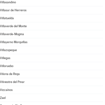
Villasandino
Villasur de Herreros
Villatuelda
Villaverde del Monte
Villaverde-Mogina
Villayerno Morquillas
Villazopeque
Villegas
Villoruebo
Viloria de Rioja
Vilviestre del Pinar
Vizcaínos
Zael