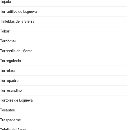
Tejada
Terradillos de Esgueva
Tinieblas de la Sierra
Tobar
Tordómar
Torrecilla del Monte
Torregalindo
Torrelara
Torrepadre
Torresandino
Tórtoles de Esgueva
Tosantos
Trespaderne
Tubilla del Agua