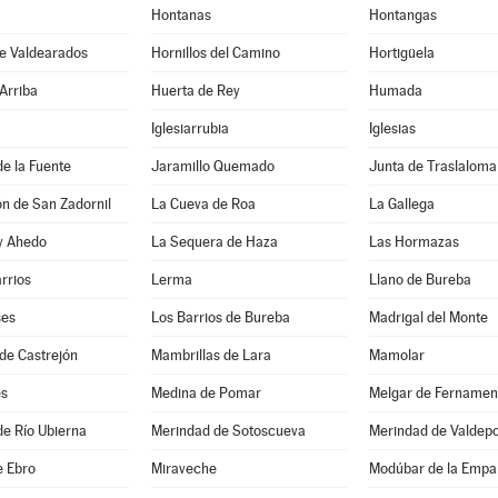
Hontanas
Hontangas
de Valdearados
Hornillos del Camino
Hortigüela
Arriba
Huerta de Rey
Humada
Iglesiarrubia
Iglesias
de la Fuente
Jaramillo Quemado
Junta de Traslaloma
ón de San Zadornil
La Cueva de Roa
La Gallega
 y Ahedo
La Sequera de Haza
Las Hormazas
arrios
Lerma
Llano de Bureba
ses
Los Barrios de Bureba
Madrigal del Monte
de Castrejón
Mambrillas de Lara
Mamolar
es
Medina de Pomar
Melgar de Fernamen
e Río Ubierna
Merindad de Sotoscueva
Merindad de Valdep
e Ebro
Miraveche
Modúbar de la Empa