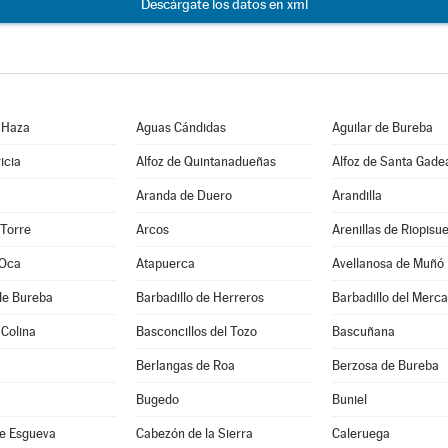
Descárgate los datos en xml
 Haza
Aguas Cándidas
Aguilar de Bureba
icia
Alfoz de Quintanadueñas
Alfoz de Santa Gade
Aranda de Duero
Arandilla
 Torre
Arcos
Arenillas de Riopisu
 Oca
Atapuerca
Avellanosa de Muñó
de Bureba
Barbadillo de Herreros
Barbadillo del Merc
 Colina
Basconcillos del Tozo
Bascuñana
Berlangas de Roa
Berzosa de Bureba
Bugedo
Buniel
e Esgueva
Cabezón de la Sierra
Caleruega