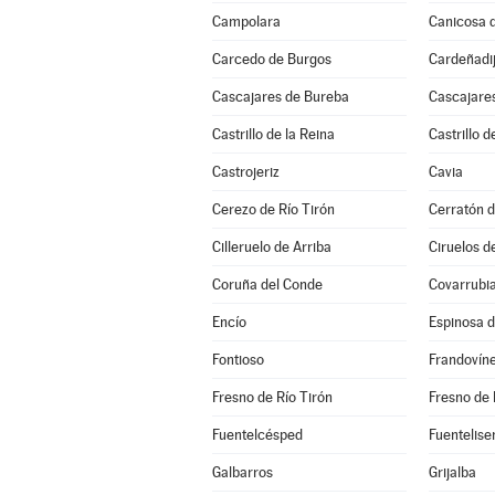
Campolara
Canicosa d
Carcedo de Burgos
Cardeñadi
Cascajares de Bureba
Cascajares
Castrillo de la Reina
Castrillo d
Castrojeriz
Cavia
Cerezo de Río Tirón
Cerratón d
Cilleruelo de Arriba
Ciruelos d
Coruña del Conde
Covarrubi
Encío
Espinosa 
Fontioso
Frandovín
Fresno de Río Tirón
Fresno de 
Fuentelcésped
Fuentelise
Galbarros
Grijalba