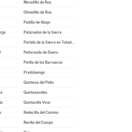
Moradillo de Roa
Olmedillo de Roa
Padilla de Abajo
erga
Palazuelos de la Sierra
Partido de la Sierra en Tobalina
l
Peñaranda de Duero
Pinilla de los Barruecos
Pradoluengo
Quintana del Pidio
ra
Quintanavides
ía
Quintanilla Vivar
e
Redecilla del Camino
Revilla del Campo