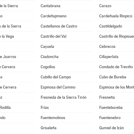
e la Sierra
Cantabrana
Carazo
jo
Cardeñajimeno
Cardeñuela Riopico
 de la Sierra
Castellanos de Castro
Castildelgado
e la Vega
Castrillo del Val
Castrillo de Riopisu
Cayuela
Cebrecos
e Juarros
Ciadoncha
Cillaperlata
e Cervera
Cogollos
Condado de Treviño
as
Cubillo del Campo
Cubo de Bureba
de Cervera
Espinosa del Camino
Espinosa de los Mon
ez
Fresneda de la Sierra Tirón
Fresneña
Rodilla
Frías
Fuentebureba
ndo
Fuentemolinos
Fuentenebro
Grisaleña
Gumiel de Izán