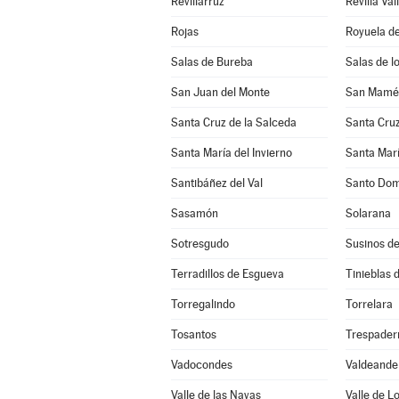
Revillarruz
Revilla Val
Rojas
Royuela de
Salas de Bureba
Salas de l
San Juan del Monte
San Mamés
Santa Cruz de la Salceda
Santa Cruz
Santa María del Invierno
Santa Marí
Santibáñez del Val
Santo Dom
Sasamón
Solarana
Sotresgudo
Susinos d
Terradillos de Esgueva
Tinieblas d
Torregalindo
Torrelara
Tosantos
Trespader
Vadocondes
Valdeande
Valle de las Navas
Valle de L