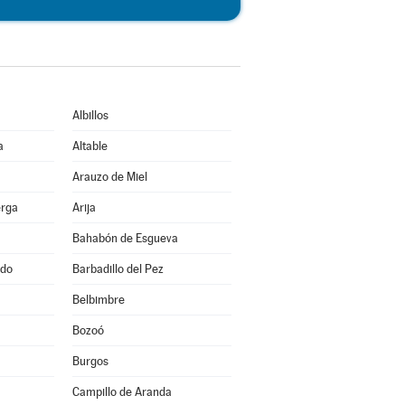
Albillos
a
Altable
Arauzo de Miel
erga
Arija
Bahabón de Esgueva
ado
Barbadillo del Pez
Belbimbre
Bozoó
Burgos
Campillo de Aranda