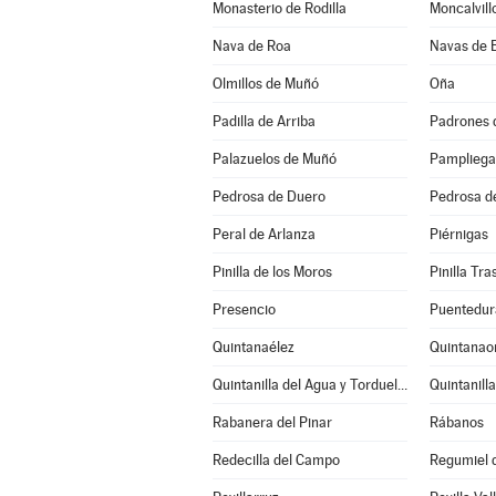
Monasterio de Rodilla
Moncalvill
Nava de Roa
Navas de 
Olmillos de Muñó
Oña
Padilla de Arriba
Padrones 
Palazuelos de Muñó
Pampliega
Pedrosa de Duero
Pedrosa d
Peral de Arlanza
Piérnigas
Pinilla de los Moros
Pinilla Tr
Presencio
Puentedur
Quintanaélez
Quintanao
Quintanilla del Agua y Tordueles
Quintanill
Rabanera del Pinar
Rábanos
Redecilla del Campo
Regumiel d