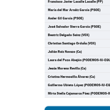
Francisco Javier Lacalle Lacalle (PP)
María del Mar Arnáiz García (PSOE)
Ander Gil García (PSOE)
José Salvador Sierra García (PSOE)
Beatriz Delgado Sainz (VOX)
Christian Santiago Orduña (VOX)
Julián Ruiz Navazo (Cs)
Laura del Pozo Abejón (PODEMOS-IU-EQ
Jesús Moreno Revilla (Cs)
Cristina Hermosilla Álvarez (Cs)
Guillermo Ubieto López (PODEMOS-IU-E
Mirta Stella Cajamarca Páez (PODEMOS-