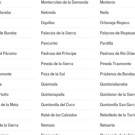
o
Monterrubio de la Demanda
Montorio
Bureba
Nebreda
Neila
Oquillas
Orbaneja Riopico
de Bureba
Palacios de la Sierra
Palacios de Riopisu
Pancorbo
Pardilla
el Páramo
Pedrosa del Príncipe
Pedrosa de Río Úrbe
Pineda de la Sierra
Pineda Trasmonte
asmonte
Poza de la Sal
Prádanos de Bureba
a
Quemada
Quintanabureba
rtuño
Quintanapalla
Quintanar de la Sier
a de la Mata
Quintanilla del Coco
Quintanilla San Garc
Rabé de las Calzadas
Rebolledo de la Torr
e la Sierra
Reinoso
Retuerta