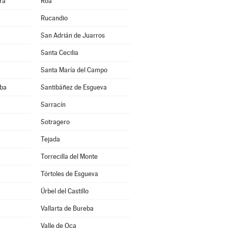
ra
Roa
Rucandio
San Adrián de Juarros
Santa Cecilia
Santa María del Campo
eba
Santibáñez de Esgueva
a
Sarracín
Sotragero
Tejada
Torrecilla del Monte
Tórtoles de Esgueva
Úrbel del Castillo
Vallarta de Bureba
Valle de Oca