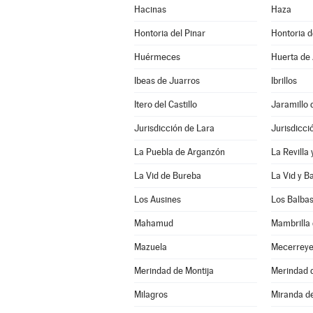
Hacinas
Haza
Hontoria del Pinar
Hontoria 
Huérmeces
Huerta de 
Ibeas de Juarros
Ibrillos
Itero del Castillo
Jaramillo 
Jurisdicción de Lara
Jurisdicci
La Puebla de Arganzón
La Revilla
La Vid de Bureba
La Vid y B
Los Ausines
Los Balba
Mahamud
Mambrilla 
Mazuela
Mecerrey
Merindad de Montija
Merindad d
Milagros
Miranda d