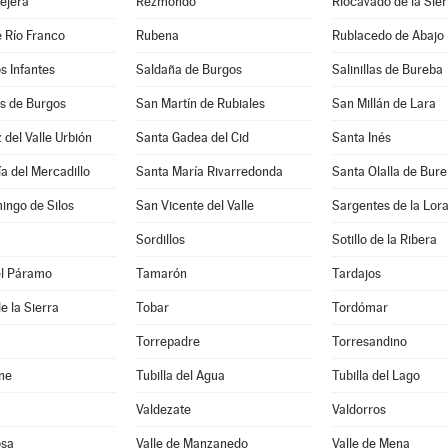
lejera
Rezmondo
Riocavado de la Sier
 Río Franco
Rubena
Rublacedo de Abajo
os Infantes
Saldaña de Burgos
Salinillas de Bureba
 de Burgos
San Martín de Rubiales
San Millán de Lara
 del Valle Urbión
Santa Gadea del Cid
Santa Inés
a del Mercadillo
Santa María Rivarredonda
Santa Olalla de Bur
ingo de Silos
San Vicente del Valle
Sargentes de la Lor
Sordillos
Sotillo de la Ribera
el Páramo
Tamarón
Tardajos
e la Sierra
Tobar
Tordómar
Torrepadre
Torresandino
ne
Tubilla del Agua
Tubilla del Lago
Valdezate
Valdorros
osa
Valle de Manzanedo
Valle de Mena