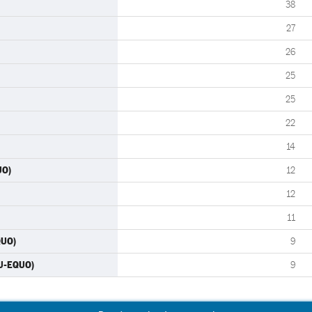
38
27
26
25
25
22
14
UO)
12
12
11
QUO)
9
IU-EQUO)
9