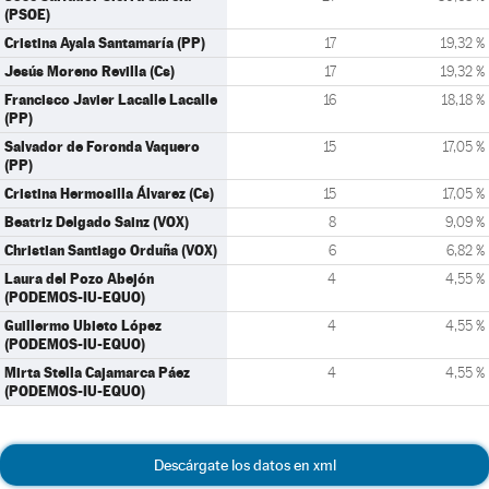
(PSOE)
Cristina Ayala Santamaría (PP)
17
19,32 %
Jesús Moreno Revilla (Cs)
17
19,32 %
Francisco Javier Lacalle Lacalle
16
18,18 %
(PP)
Salvador de Foronda Vaquero
15
17,05 %
(PP)
Cristina Hermosilla Álvarez (Cs)
15
17,05 %
Beatriz Delgado Sainz (VOX)
8
9,09 %
Christian Santiago Orduña (VOX)
6
6,82 %
Laura del Pozo Abejón
4
4,55 %
(PODEMOS-IU-EQUO)
Guillermo Ubieto López
4
4,55 %
(PODEMOS-IU-EQUO)
Mirta Stella Cajamarca Páez
4
4,55 %
(PODEMOS-IU-EQUO)
Descárgate los datos en xml