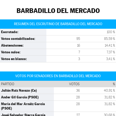
BARBADILLO DEL MERCADO
RESUMEN DEL ESCRUTINIO DE BARBADILLO DEL MERCADO
Escrutado:
100 %
Votos contabilizados:
95
85,59 %
Abstenciones:
16
14,41 %
Votos nulos:
7
7,37 %
Votos en blanco:
3
3,41 %
VOTOS POR SENADORES EN BARBADILLO DEL MERCADO
PARTIDO
VOTOS
%
Julián Ruiz Navazo (Cs)
36
40,91 %
Ander Gil García (PSOE)
28
31,82 %
María del Mar Arnáiz García
28
31,82 %
(PSOE)
José Salvador Sierra García
27
30,68 %