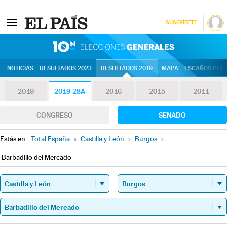
SUSCRÍBETE
10N | Eleccion
NOTICIAS
RESULTADOS 2023
RESULTADOS 2019
MAPA
ESCAÑOS POR 
2019
2019-28A
2016
2015
2011
CONGRESO
SENADO
Estás en:
Total España
»
Castilla y León
»
Burgos
»
Barbadillo del Mercado