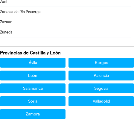
Zael
Zarzosa de Río Pisuerga
Zazuar
Zuñeda
Provincias de Castilla y León
Ávila
Burgos
León
Palencia
Salamanca
Segovia
Soria
Valladolid
Zamora