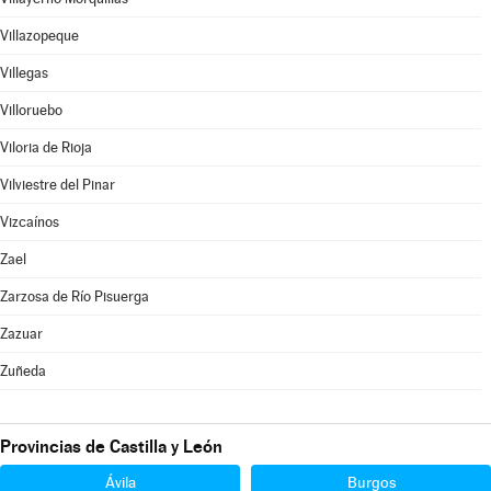
Villazopeque
Villegas
Villoruebo
Viloria de Rioja
Vilviestre del Pinar
Vizcaínos
Zael
Zarzosa de Río Pisuerga
Zazuar
Zuñeda
Provincias de Castilla y León
Ávila
Burgos