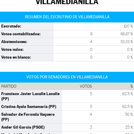
VILLAMEDIANILLA
RESUMEN DEL ESCRUTINIO DE VILLAMEDIANILLA
Escrutado:
100 %
Votos contabilizados:
8
66,67 %
Abstenciones:
4
33,33 %
Votos nulos:
0
0 %
Votos en blanco:
0
0 %
VOTOS POR SENADORES EN VILLAMEDIANILLA
PARTIDO
VOTOS
%
Francisco Javier Lacalle Lacalle
5
62,5 %
(PP)
Cristina Ayala Santamaría (PP)
5
62,5 %
Salvador de Foronda Vaquero
4
50 %
(PP)
Ander Gil García (PSOE)
2
25 %