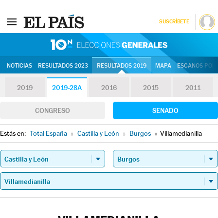
SUSCRÍBETE
10N | Eleccion
NOTICIAS
RESULTADOS 2023
RESULTADOS 2019
MAPA
ESCAÑOS POR 
2019
2019-28A
2016
2015
2011
CONGRESO
SENADO
Estás en:
Total España
»
Castilla y León
»
Burgos
»
Villamedianilla