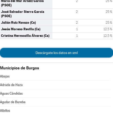
María del Mar Arnáiz García
2
25 %
(PSOE)
José Salvador Sierra García
2
25 %
(PSOE)
Julián Ruiz Navazo (Cs)
2
25 %
Jesús Moreno Revilla (Cs)
1
12,5 %
Cristina Hermosilla Álvarez (Cs)
1
12,5 %
Descárgate los datos en xml
Municipios de Burgos
Abajas
Adrada de Haza
Aguas Cándidas
Aguilar de Bureba
Albillos