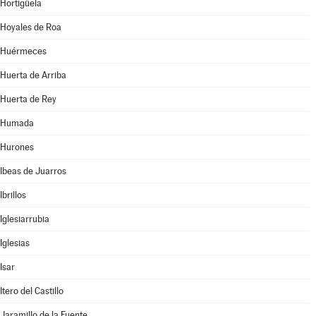
Hortigüela
Hoyales de Roa
Huérmeces
Huerta de Arriba
Huerta de Rey
Humada
Hurones
Ibeas de Juarros
Ibrillos
Iglesiarrubia
Iglesias
Isar
Itero del Castillo
Jaramillo de la Fuente