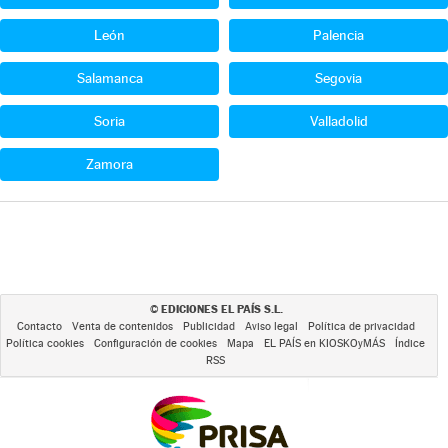
León
Palencia
Salamanca
Segovia
Soria
Valladolid
Zamora
EDICIONES EL PAÍS S.L.
©
Contacto
Venta de contenidos
Publicidad
Aviso legal
Política de privacidad
Política cookies
Configuración de cookies
Mapa
EL PAÍS en KIOSKOyMÁS
Índice
RSS