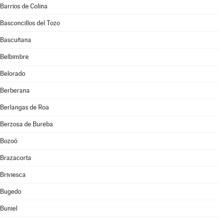
Barrios de Colina
Basconcillos del Tozo
Bascuñana
Belbimbre
Belorado
Berberana
Berlangas de Roa
Berzosa de Bureba
Bozoó
Brazacorta
Briviesca
Bugedo
Buniel