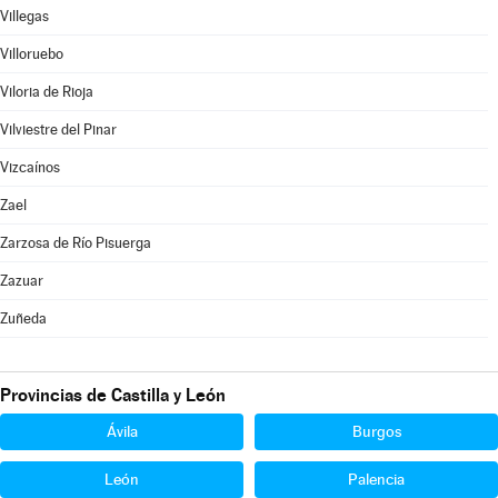
Villegas
Villoruebo
Viloria de Rioja
Vilviestre del Pinar
Vizcaínos
Zael
Zarzosa de Río Pisuerga
Zazuar
Zuñeda
Provincias de Castilla y León
Ávila
Burgos
León
Palencia