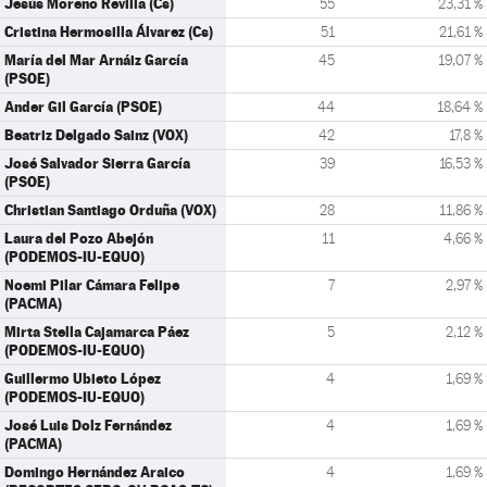
Jesús Moreno Revilla (Cs)
55
23,31 %
Cristina Hermosilla Álvarez (Cs)
51
21,61 %
María del Mar Arnáiz García
45
19,07 %
(PSOE)
Ander Gil García (PSOE)
44
18,64 %
Beatriz Delgado Sainz (VOX)
42
17,8 %
José Salvador Sierra García
39
16,53 %
(PSOE)
Christian Santiago Orduña (VOX)
28
11,86 %
Laura del Pozo Abejón
11
4,66 %
(PODEMOS-IU-EQUO)
Noemi Pilar Cámara Felipe
7
2,97 %
(PACMA)
Mirta Stella Cajamarca Páez
5
2,12 %
(PODEMOS-IU-EQUO)
Guillermo Ubieto López
4
1,69 %
(PODEMOS-IU-EQUO)
José Luis Dolz Fernández
4
1,69 %
(PACMA)
Domingo Hernández Araico
4
1,69 %