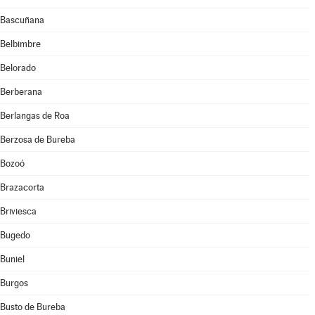
Bascuñana
Belbimbre
Belorado
Berberana
Berlangas de Roa
Berzosa de Bureba
Bozoó
Brazacorta
Briviesca
Bugedo
Buniel
Burgos
Busto de Bureba