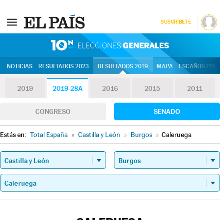
SUSCRÍBETE
10N | Eleccion
NOTICIAS
RESULTADOS 2023
RESULTADOS 2019
MAPA
ESCAÑOS POR 
2019
2019-28A
2016
2015
2011
CONGRESO
SENADO
Estás en:
Total España
»
Castilla y León
»
Burgos
»
Caleruega