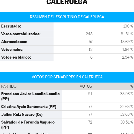
CALERUEGA
RESUMEN DEL ESCRUTINIO DE CALERUEGA
Escrutado:
100 %
Votos contabilizados:
248
81,31 %
Abstenciones:
57
18,69 %
Votos nulos:
12
4,84 %
Votos en blanco:
6
2,54 %
VOTOS POR SENADORES EN CALERUEGA
PARTIDO
VOTOS
%
Francisco Javier Lacalle Lacalle
91
38,56 %
(PP)
Cristina Ayala Santamaría (PP)
77
32,63 %
Julián Ruiz Navazo (Cs)
77
32,63 %
Salvador de Foronda Vaquero
72
30,51 %
(PP)