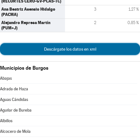
(RECORTES CERO-GV-PCAS-TC)
Ana Beatriz Asensio Hidalgo
3
1,27 %
(PACMA)
Alejandro Represa Martín
2
0,85 %
(PUM+J)
Descárgate los datos en xml
Municipios de Burgos
Abajas
Adrada de Haza
Aguas Cándidas
Aguilar de Bureba
Albillos
Alcocero de Mola