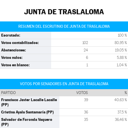
JUNTA DE TRASLALOMA
RESUMEN DEL ESCRUTINIO DE JUNTA DE TRASLALOMA
Escrutado:
100 %
Votos contabilizados:
102
80,95 %
Abstenciones:
24
19,05 %
Votos nulos:
6
5,88 %
Votos en blanco:
1
1,04 %
VOTOS POR SENADORES EN JUNTA DE TRASLALOMA
PARTIDO
VOTOS
%
Francisco Javier Lacalle Lacalle
39
40,63 %
(PP)
Cristina Ayala Santamaría (PP)
36
37,5 %
Salvador de Foronda Vaquero
35
36,46 %
(PP)