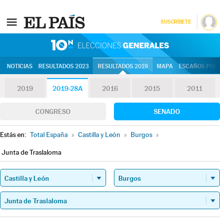
SUSCRÍBETE
10N | Eleccion
NOTICIAS
RESULTADOS 2023
RESULTADOS 2019
MAPA
ESCAÑOS POR 
2019
2019-28A
2016
2015
2011
CONGRESO
SENADO
Estás en:
Total España
»
Castilla y León
»
Burgos
»
Junta de Traslaloma