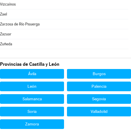
Vizcaínos
Zael
Zarzosa de Río Pisuerga
Zazuar
Zuñeda
Provincias de Castilla y León
Ávila
Burgos
León
Palencia
Salamanca
Segovia
Soria
Valladolid
Zamora