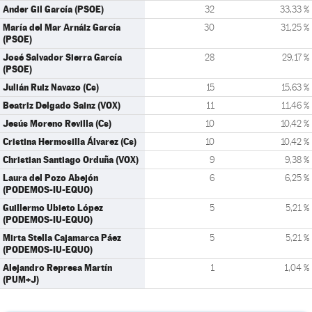
Ander Gil García (PSOE)
32
33,33 %
María del Mar Arnáiz García
30
31,25 %
(PSOE)
José Salvador Sierra García
28
29,17 %
(PSOE)
Julián Ruiz Navazo (Cs)
15
15,63 %
Beatriz Delgado Sainz (VOX)
11
11,46 %
Jesús Moreno Revilla (Cs)
10
10,42 %
Cristina Hermosilla Álvarez (Cs)
10
10,42 %
Christian Santiago Orduña (VOX)
9
9,38 %
Laura del Pozo Abejón
6
6,25 %
(PODEMOS-IU-EQUO)
Guillermo Ubieto López
5
5,21 %
(PODEMOS-IU-EQUO)
Mirta Stella Cajamarca Páez
5
5,21 %
(PODEMOS-IU-EQUO)
Alejandro Represa Martín
1
1,04 %
(PUM+J)