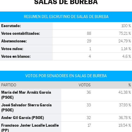
SALAS DE BUREBA
RESUMEN DEL ESCRUTINIO DE SALAS DE BUREBA
Escrutado:
100 %
Votos contabilizados:
88
75,21 %
Abstenciones:
29
24,79 %
Votos nulos:
1
1,14 %
Votos en blanco:
4
4,6 %
VOTOS POR SENADORES EN SALAS DE BUREBA
PARTIDO
VOTOS
%
María del Mar Arnáiz García
36
41,38 %
(PSOE)
José Salvador Sierra García
33
37,93 %
(PSOE)
Ander Gil García (PSOE)
32
36,78 %
Francisco Javier Lacalle Lacalle
17
19,54 %
(PP)