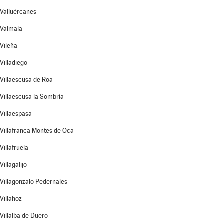
Valluércanes
Valmala
Vileña
Villadiego
Villaescusa de Roa
Villaescusa la Sombría
Villaespasa
Villafranca Montes de Oca
Villafruela
Villagalijo
Villagonzalo Pedernales
Villahoz
Villalba de Duero