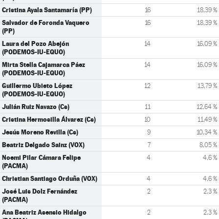
Cristina Ayala Santamaría (PP)
16
18,39 %
Salvador de Foronda Vaquero
16
18,39 %
(PP)
Laura del Pozo Abejón
14
16,09 %
(PODEMOS-IU-EQUO)
Mirta Stella Cajamarca Páez
14
16,09 %
(PODEMOS-IU-EQUO)
Guillermo Ubieto López
12
13,79 %
(PODEMOS-IU-EQUO)
Julián Ruiz Navazo (Cs)
11
12,64 %
Cristina Hermosilla Álvarez (Cs)
10
11,49 %
Jesús Moreno Revilla (Cs)
9
10,34 %
Beatriz Delgado Sainz (VOX)
7
8,05 %
Noemi Pilar Cámara Felipe
4
4,6 %
(PACMA)
Christian Santiago Orduña (VOX)
4
4,6 %
José Luis Dolz Fernández
2
2,3 %
(PACMA)
Ana Beatriz Asensio Hidalgo
2
2,3 %