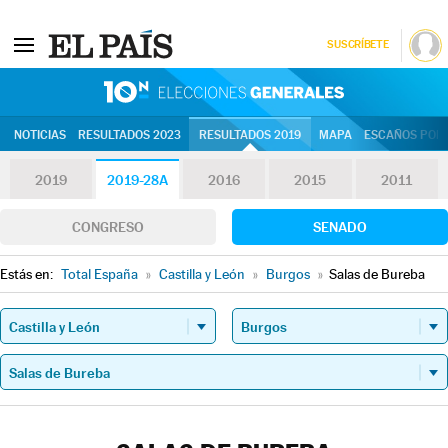
SUSCRÍBETE
10N | Eleccion
NOTICIAS
RESULTADOS 2023
RESULTADOS 2019
MAPA
ESCAÑOS POR 
2019
2019-28A
2016
2015
2011
CONGRESO
SENADO
Estás en:
Total España
»
Castilla y León
»
Burgos
»
Salas de Bureba