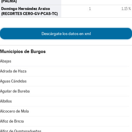
(PACMA)
Domingo Hernández Araico
1
1,15 %
(RECORTES CERO-GV-PCAS-TC)
Descárgate los datos en xml
Municipios de Burgos
Abajas
Adrada de Haza
Aguas Cándidas
Aguilar de Bureba
Albillos
Alcocero de Mola
Alfoz de Bricia
Alfoz de Quintanadueñas