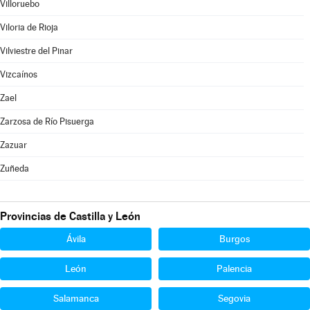
Villoruebo
Viloria de Rioja
Vilviestre del Pinar
Vizcaínos
Zael
Zarzosa de Río Pisuerga
Zazuar
Zuñeda
Provincias de Castilla y León
Ávila
Burgos
León
Palencia
Salamanca
Segovia