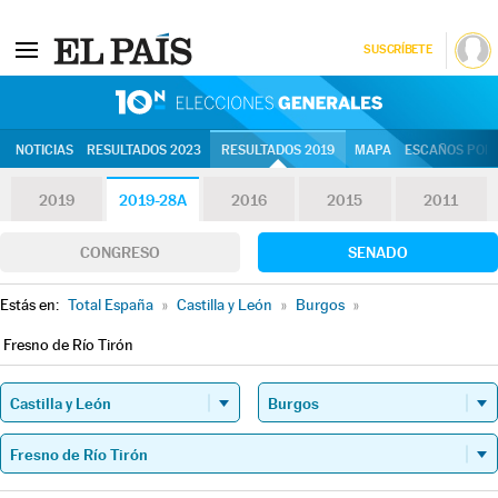
SUSCRÍBETE
10N | Eleccion
NOTICIAS
RESULTADOS 2023
RESULTADOS 2019
MAPA
ESCAÑOS POR 
2019
2019-28A
2016
2015
2011
CONGRESO
SENADO
Estás en:
Total España
»
Castilla y León
»
Burgos
»
Fresno de Río Tirón