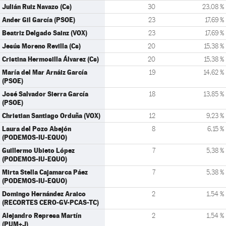
Julián Ruiz Navazo (Cs)
30
23,08 %
Ander Gil García (PSOE)
23
17,69 %
Beatriz Delgado Sainz (VOX)
23
17,69 %
Jesús Moreno Revilla (Cs)
20
15,38 %
Cristina Hermosilla Álvarez (Cs)
20
15,38 %
María del Mar Arnáiz García
19
14,62 %
(PSOE)
José Salvador Sierra García
18
13,85 %
(PSOE)
Christian Santiago Orduña (VOX)
12
9,23 %
Laura del Pozo Abejón
8
6,15 %
(PODEMOS-IU-EQUO)
Guillermo Ubieto López
7
5,38 %
(PODEMOS-IU-EQUO)
Mirta Stella Cajamarca Páez
7
5,38 %
(PODEMOS-IU-EQUO)
Domingo Hernández Araico
2
1,54 %
(RECORTES CERO-GV-PCAS-TC)
Alejandro Represa Martín
2
1,54 %
(PUM+J)