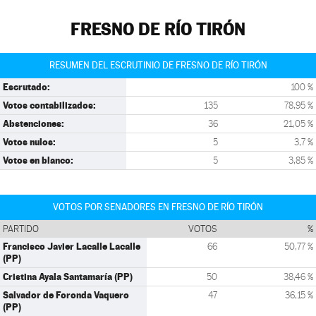
FRESNO DE RÍO TIRÓN
RESUMEN DEL ESCRUTINIO DE FRESNO DE RÍO TIRÓN
Escrutado:
100 %
Votos contabilizados:
135
78,95 %
Abstenciones:
36
21,05 %
Votos nulos:
5
3,7 %
Votos en blanco:
5
3,85 %
VOTOS POR SENADORES EN FRESNO DE RÍO TIRÓN
PARTIDO
VOTOS
%
Francisco Javier Lacalle Lacalle
66
50,77 %
(PP)
Cristina Ayala Santamaría (PP)
50
38,46 %
Salvador de Foronda Vaquero
47
36,15 %
(PP)