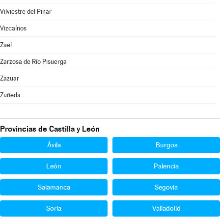
Vilviestre del Pinar
Vizcaínos
Zael
Zarzosa de Río Pisuerga
Zazuar
Zuñeda
Provincias de Castilla y León
Ávila
Burgos
León
Palencia
Salamanca
Segovia
Soria
Valladolid